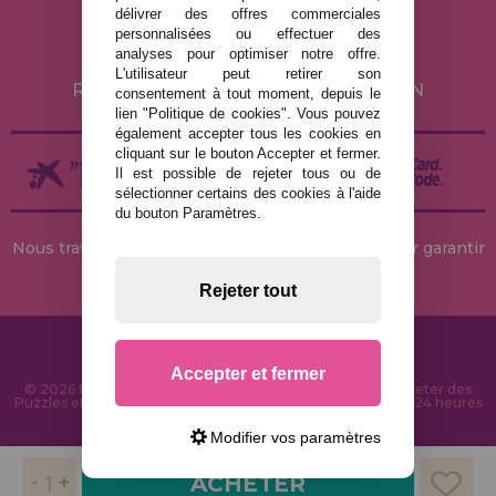
POLITIQUE DE CONFIDENTIALITÉ
délivrer des offres commerciales
POLITIQUE DE COOKIES
personnalisées ou effectuer des
analyses pour optimiser notre offre.
LIVRAISON ET RETOUR
L'utilisateur peut retirer son
RETOURS / DROIT DE RÉTRACTATION
consentement à tout moment, depuis le
lien "Politique de cookies". Vous pouvez
également accepter tous les cookies en
cliquant sur le bouton Accepter et fermer.
Il est possible de rejeter tous ou de
sélectionner certains des cookies à l'aide
du bouton Paramètres.
Nous travaillons avec des stocks permanents pour garantir
des livraisons rapides
Rejeter tout
Accepter et fermer
© 2026 MaisonDesPuzzles.fr - Boutique en ligne pour acheter des
Puzzles et des Casse-têtes sur Internet. Livraison rapide en 24 heures
et sécurité SSL
Modifier vos paramètres
ACHETER