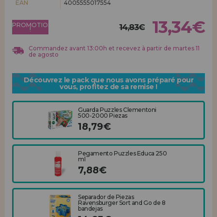
EAN
4005555017554
Allez-y! Nous vous attendions.
13,34€
PROMOTION
ENREGISTREMENT DISTRIBUTEUR
14,83€
!
Commandez avant 13:00h et recevez à partir de martes 11
de agosto
Découvrez le pack que nous avons préparé pour
vous, profitez de sa remise !
Guarda Puzzles Clementoni
500-2000 Piezas
18,79€
Pegamento Puzzles Educa 250
ml
7,88€
Separador de Piezas
Ravensburger Sort and Go de 8
bandejas