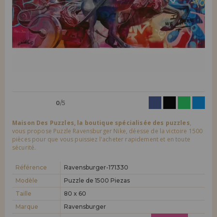
LIQUIDATIONS
Je veux m'enregistrer en tant que
nouveau client
En créant un compte sur maisondespuzzles.fr, vous pouvez faire vos
INFORMATION
achats rapidement dans notre boutique en ligne, vérifier le statut de
vos commandes et consulter vos opérations précédentes.
info@maisondespuzzles.fr
Allez-y! Nous vous attendions.
NOUVEAU CLIENT
0
/5
Maison Des Puzzles, la boutique spécialisée des puzzles
,
vous propose Puzzle Ravensburger Nike, déesse de la victoire 1500
pièces pour que vous puissiez l'acheter rapidement et en toute
sécurité.
Je veux m'enregistrer en tant que
nouveau distributeur
Référence
Ravensburger-171330
Modèle
Puzzle de 1500 Piezas
Vous êtes un professionnel ou une entreprise ? Vous souhaitez
vendre nos produits dans votre entreprise ? Inscrivez-vous en tant
Taille
80 x 60
que distributeur et découvrez nos conditions de vente avec des
Marque
Ravensburger
remises spéciales pour la distribution.