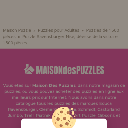
Maison Puzzle
Puzzles pour Adultes
Puzzles de 1500
»
»
pièces
Puzzle Ravensburger Nike, déesse de la victoire
»
1500 pièces
Vous êtes sur
Maison Des Puzzles
, dans notre magasin de
puzzles, où vous pouvez acheter des puzzles en ligne aux
meilleurs prix sur Internet. Nous avons dans notre
catalogue tous les puzzles des marques Educa,
Ravensburger, Clementoni, Heye, Schmidt, Castorland,
Jumbo, Trefl, Piatnik, Anatolian, Art Puzzle, Gibsons et
bien d'autres.