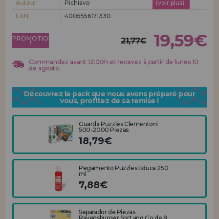
Auteur
Pichiavo
(voir plus)
Allez-y! Nous vous attendions.
EAN
4005556171330
ENREGISTREMENT DISTRIBUTEUR
19,59€
PROMOTION
21,77€
!
Commandez avant 13:00h et recevez à partir de lunes 10
de agosto
Découvrez le pack que nous avons préparé pour
vous, profitez de sa remise !
Guarda Puzzles Clementoni
500-2000 Piezas
18,79€
Pegamento Puzzles Educa 250
ml
7,88€
Separador de Piezas
Ravensburger Sort and Go de 8