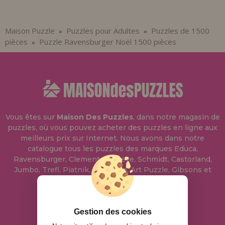
Maison Puzzle
Puzzles pour Adultes
Puzzles de 1500
»
»
pièces
Puzzle Ravensburger Noël 1500 pièces
»
Vous êtes sur
Maison Des Puzzles
, dans notre magasin de
puzzles, où vous pouvez acheter des puzzles en ligne aux
meilleurs prix sur Internet. Nous avons dans notre
catalogue tous les puzzles des marques Educa,
Ravensburger, Clementoni, Heye, Schmidt, Castorland,
Jumbo, Trefl, Piatnik, Anatolian, Art Puzzle, Gibsons et
bien d'autres.
info@maisondespuzzles.fr
Gestion des cookies