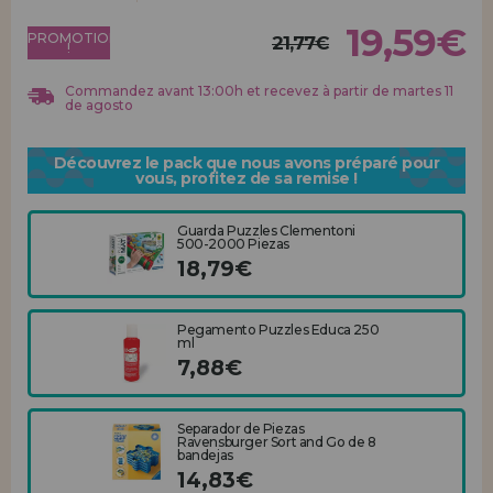
Allez-y! Nous vous attendions.
19,59€
PROMOTION
21,77€
!
ENREGISTREMENT DISTRIBUTEUR
Commandez avant 13:00h et recevez à partir de martes 11
de agosto
Découvrez le pack que nous avons préparé pour
vous, profitez de sa remise !
Guarda Puzzles Clementoni
500-2000 Piezas
18,79€
Pegamento Puzzles Educa 250
ml
7,88€
Separador de Piezas
Ravensburger Sort and Go de 8
bandejas
14,83€