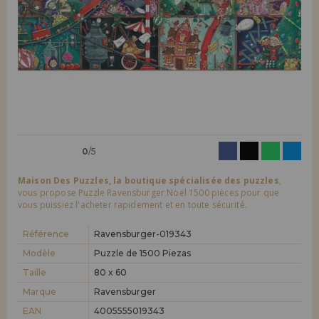
LIQUIDATIONS
Je veux m'enregistrer en tant que
nouveau client
En créant un compte sur maisondespuzzles.fr, vous pouvez faire vos
INFORMATION
achats rapidement dans notre boutique en ligne, vérifier le statut de
vos commandes et consulter vos opérations précédentes.
info@maisondespuzzles.fr
Allez-y! Nous vous attendions.
NOUVEAU CLIENT
0
/5
Maison Des Puzzles, la boutique spécialisée des puzzles
,
vous propose Puzzle Ravensburger Noël 1500 pièces pour que
vous puissiez l'acheter rapidement et en toute sécurité.
Je veux m'enregistrer en tant que
nouveau distributeur
Référence
Ravensburger-019343
Modèle
Puzzle de 1500 Piezas
Taille
80 x 60
Vous êtes un professionnel ou une entreprise ? Vous souhaitez
vendre nos produits dans votre entreprise ? Inscrivez-vous en tant
Marque
Ravensburger
que distributeur et découvrez nos conditions de vente avec des
remises spéciales pour la distribution.
EAN
4005555019343