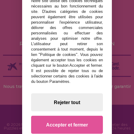
Notre site utilise des cookies techniques
nécessaires au bon fonctionnement du
MENTIONS LÉGALES
site. D'autres catégories de cookies
peuvent également être utilisées pour
POLITIQUE DE CONFIDENTIALITÉ
personnaliser l'expérience utilisateur,
POLITIQUE DE COOKIES
délivrer des offres commerciales
personnalisées ou effectuer des
LIVRAISON ET RETOUR
analyses pour optimiser notre offre.
RETOURS / DROIT DE RÉTRACTATION
L'utilisateur peut retirer son
consentement à tout moment, depuis le
lien "Politique de cookies". Vous pouvez
également accepter tous les cookies en
cliquant sur le bouton Accepter et fermer.
Il est possible de rejeter tous ou de
sélectionner certains des cookies à l'aide
du bouton Paramètres.
Nous travaillons avec des stocks permanents pour garantir
des livraisons rapides
Rejeter tout
Accepter et fermer
© 2026 MaisonDesPuzzles.fr - Boutique en ligne pour acheter des
Puzzles et des Casse-têtes sur Internet. Livraison rapide en 24 heures
et sécurité SSL