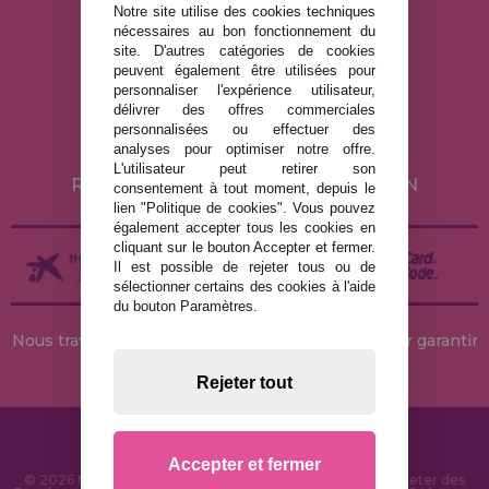
Notre site utilise des cookies techniques
nécessaires au bon fonctionnement du
site. D'autres catégories de cookies
MENTIONS LÉGALES
peuvent également être utilisées pour
personnaliser l'expérience utilisateur,
POLITIQUE DE CONFIDENTIALITÉ
délivrer des offres commerciales
POLITIQUE DE COOKIES
personnalisées ou effectuer des
analyses pour optimiser notre offre.
LIVRAISON ET RETOUR
L'utilisateur peut retirer son
RETOURS / DROIT DE RÉTRACTATION
consentement à tout moment, depuis le
lien "Politique de cookies". Vous pouvez
également accepter tous les cookies en
cliquant sur le bouton Accepter et fermer.
Il est possible de rejeter tous ou de
sélectionner certains des cookies à l'aide
du bouton Paramètres.
Nous travaillons avec des stocks permanents pour garantir
des livraisons rapides
Rejeter tout
Accepter et fermer
© 2026 MaisonDesPuzzles.fr - Boutique en ligne pour acheter des