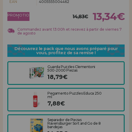
EAN
4005555004462
Allez-y! Nous vous attendions.
13,34€
PROMOTION
ENREGISTREMENT DISTRIBUTEUR
14,83€
!
Commandez avant 13:00h et recevez à partir de viernes 7
de agosto
Découvrez le pack que nous avons préparé pour
vous, profitez de sa remise !
Guarda Puzzles Clementoni
500-2000 Piezas
18,79€
Pegamento Puzzles Educa 250
ml
7,88€
Separador de Piezas
Ravensburger Sort and Go de 8
bandejas