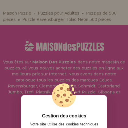
Maison Puzzle
Puzzles pour Adultes
Puzzles de 500
»
»
pièces
Puzzle Ravensburger Tokio Neon 500 pièces
»
Vous êtes sur
Maison Des Puzzles
, dans notre magasin de
puzzles, où vous pouvez acheter des puzzles en ligne aux
meilleurs prix sur Internet. Nous avons dans notre
catalogue tous les puzzles des marques Educa,
Ravensburger, Clementoni, Heye, Schmidt, Castorland,
Jumbo, Trefl, Piatnik, Anatolian, Art Puzzle, Gibsons et
bien d'autres.
info@maisondespuzzles.fr
Gestion des cookies
Notre site utilise des cookies techniques