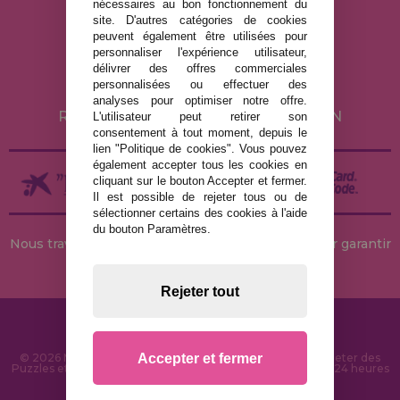
nécessaires au bon fonctionnement du
MENTIONS LÉGALES
site. D'autres catégories de cookies
peuvent également être utilisées pour
POLITIQUE DE CONFIDENTIALITÉ
personnaliser l'expérience utilisateur,
POLITIQUE DE COOKIES
délivrer des offres commerciales
personnalisées ou effectuer des
LIVRAISON ET RETOUR
analyses pour optimiser notre offre.
RETOURS / DROIT DE RÉTRACTATION
L'utilisateur peut retirer son
consentement à tout moment, depuis le
lien "Politique de cookies". Vous pouvez
également accepter tous les cookies en
cliquant sur le bouton Accepter et fermer.
Il est possible de rejeter tous ou de
sélectionner certains des cookies à l'aide
du bouton Paramètres.
Nous travaillons avec des stocks permanents pour garantir
des livraisons rapides
Rejeter tout
Accepter et fermer
© 2026 MaisonDesPuzzles.fr - Boutique en ligne pour acheter des
Puzzles et des Casse-têtes sur Internet. Livraison rapide en 24 heures
et sécurité SSL