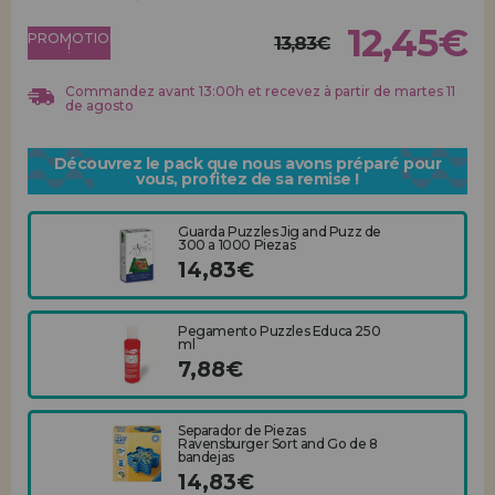
Allez-y! Nous vous attendions.
12,45€
PROMOTION
13,83€
!
ENREGISTREMENT DISTRIBUTEUR
Commandez avant 13:00h et recevez à partir de martes 11
de agosto
Découvrez le pack que nous avons préparé pour
vous, profitez de sa remise !
Guarda Puzzles Jig and Puzz de
300 a 1000 Piezas
14,83€
Pegamento Puzzles Educa 250
ml
7,88€
Separador de Piezas
Ravensburger Sort and Go de 8
bandejas
14,83€