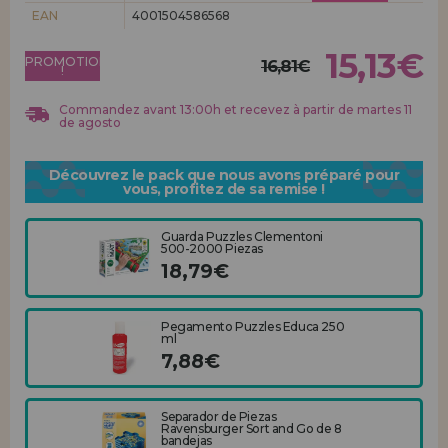
Allez-y! Nous vous attendions.
EAN
4001504586568
ENREGISTREMENT DISTRIBUTEUR
15,13€
PROMOTION
16,81€
!
Commandez avant 13:00h et recevez à partir de martes 11
de agosto
Découvrez le pack que nous avons préparé pour
vous, profitez de sa remise !
Guarda Puzzles Clementoni
500-2000 Piezas
18,79€
Pegamento Puzzles Educa 250
ml
7,88€
Separador de Piezas
Ravensburger Sort and Go de 8
bandejas