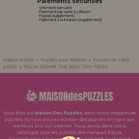
Paiements sécurisés
· Virement bancaire
· Paiement par carte ou Bizum
· Paypal (supplément)
· Paiement à la livraison (supplément)
Maison Puzzle
Puzzles pour Adultes
Puzzles de 1000
»
»
pièces
Puzzle Schmidt Chat Blanc 1000 Pieces
»
Vous êtes sur
Maison Des Puzzles
, dans notre magasin de
puzzles, où vous pouvez acheter des puzzles en ligne aux
meilleurs prix sur Internet. Nous avons dans notre
catalogue tous les puzzles des marques Educa,
Ravensburger, Clementoni, Heye, Schmidt, Castorland,