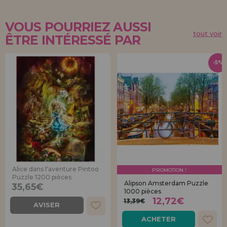
VOUS POURRIEZ AUSSI
tout voir
ÊTRE INTÉRESSÉ PAR
-5%
Alice dans l'aventure Pintoo
PROMOTION !
Puzzle 1200 pièces
Alipson Amsterdam Puzzle
35,65€
1000 pièces
12,72€
13,39€
AVISER
ACHETER