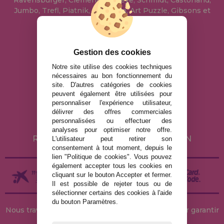
Jumbo, Trefl, Piatnik, Anatolian, Art Puzzle, Gibsons et
bien d'autres.
info@maisondespuzzles.fr
Gestion des cookies
Notre site utilise des cookies techniques
nécessaires au bon fonctionnement du
MENTIONS LÉGALES
site. D'autres catégories de cookies
peuvent également être utilisées pour
POLITIQUE DE CONFIDENTIALITÉ
personnaliser l'expérience utilisateur,
POLITIQUE DE COOKIES
délivrer des offres commerciales
personnalisées ou effectuer des
LIVRAISON ET RETOUR
analyses pour optimiser notre offre.
RETOURS / DROIT DE RÉTRACTATION
L'utilisateur peut retirer son
consentement à tout moment, depuis le
lien "Politique de cookies". Vous pouvez
également accepter tous les cookies en
cliquant sur le bouton Accepter et fermer.
Il est possible de rejeter tous ou de
sélectionner certains des cookies à l'aide
du bouton Paramètres.
Nous travaillons avec des stocks permanents pour garantir
des livraisons rapides