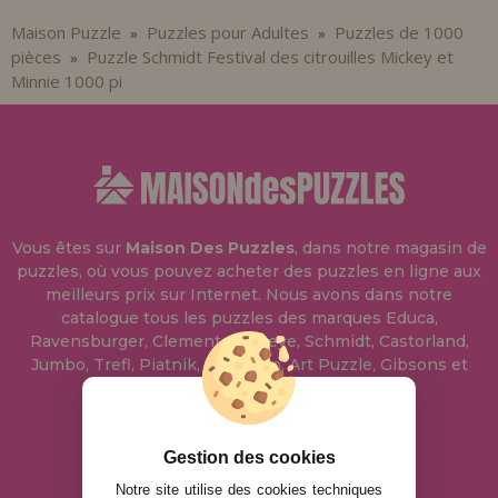
Maison Puzzle
Puzzles pour Adultes
Puzzles de 1000
»
»
pièces
Puzzle Schmidt Festival des citrouilles Mickey et
»
Minnie 1000 pi
Vous êtes sur
Maison Des Puzzles
, dans notre magasin de
puzzles, où vous pouvez acheter des puzzles en ligne aux
meilleurs prix sur Internet. Nous avons dans notre
catalogue tous les puzzles des marques Educa,
Ravensburger, Clementoni, Heye, Schmidt, Castorland,
Jumbo, Trefl, Piatnik, Anatolian, Art Puzzle, Gibsons et
bien d'autres.
info@maisondespuzzles.fr
Gestion des cookies
Notre site utilise des cookies techniques