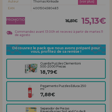
Auteur
Thomas Kinkade
(voir plus)
Allez-y! Nous vous attendions.
EAN
4001504580483
ENREGISTREMENT DISTRIBUTEUR
15,13€
PROMOTION
16,81€
!
Commandez avant 13:00h et recevez à partir de martes 11
de agosto
Découvrez le pack que nous avons préparé pour
vous, profitez de sa remise !
Guarda Puzzles Clementoni
500-2000 Piezas
18,79€
Pegamento Puzzles Educa 250
ml
7,88€
Separador de Piezas
Ravensburger Sort and Go de 8