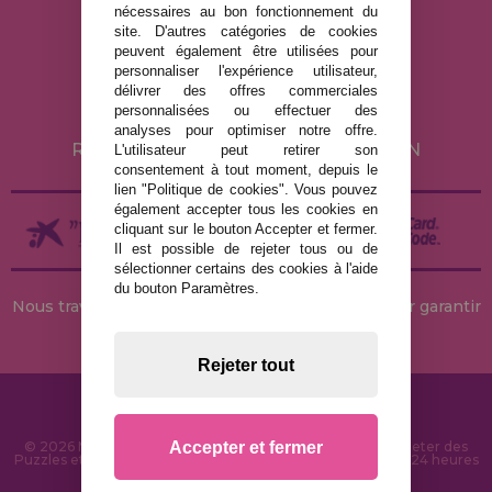
nécessaires au bon fonctionnement du
MENTIONS LÉGALES
site. D'autres catégories de cookies
peuvent également être utilisées pour
POLITIQUE DE CONFIDENTIALITÉ
personnaliser l'expérience utilisateur,
POLITIQUE DE COOKIES
délivrer des offres commerciales
personnalisées ou effectuer des
LIVRAISON ET RETOUR
analyses pour optimiser notre offre.
RETOURS / DROIT DE RÉTRACTATION
L'utilisateur peut retirer son
consentement à tout moment, depuis le
lien "Politique de cookies". Vous pouvez
également accepter tous les cookies en
cliquant sur le bouton Accepter et fermer.
Il est possible de rejeter tous ou de
sélectionner certains des cookies à l'aide
du bouton Paramètres.
Nous travaillons avec des stocks permanents pour garantir
des livraisons rapides
Rejeter tout
Accepter et fermer
© 2026 MaisonDesPuzzles.fr - Boutique en ligne pour acheter des
Puzzles et des Casse-têtes sur Internet. Livraison rapide en 24 heures
et sécurité SSL