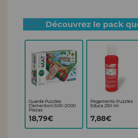
Découvrez le pack que
Guarda Puzzles
Pegamento Puzzles
Clementoni 500-2000
Educa 250 ml
Piezas
18,79€
7,88€