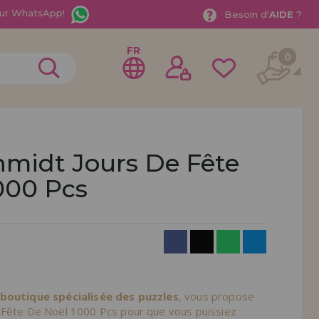
ur WhatsApp!
Besoin d'
AIDE
?
FR
0
hmidt Jours De Fête
000 Pcs
rer en tant que
distributeur
ionnel ou une entreprise ? Vous souhaitez vendre nos
treprise ? Inscrivez-vous en tant que distributeur et
ons de vente avec des remises spéciales pour la
 boutique spécialisée des puzzles
, vous propose
 Fête De Noël 1000 Pcs pour que vous puissiez