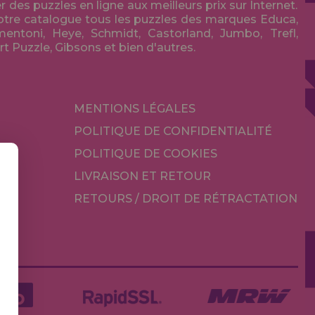
des puzzles en ligne aux meilleurs prix sur Internet.
tre catalogue tous les puzzles des marques Educa,
entoni, Heye, Schmidt, Castorland, Jumbo, Trefl,
Art Puzzle, Gibsons et bien d'autres.
MENTIONS LÉGALES
POLITIQUE DE CONFIDENTIALITÉ
POLITIQUE DE COOKIES
LIVRAISON ET RETOUR
RETOURS / DROIT DE RÉTRACTATION
TÉ