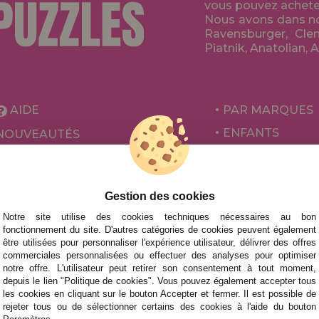
vous pouvez acheter 
Nous avons dans no
Ravensburger, Clem
Piatnik, Anatolian, 
AIDE
PAR MARQUES
ENFANTS
NOUVEAUTÉS
POUR ADULTES
PROMOTIONS ET OFFRES
PAR AUTEURS
Gestion des cookies
ACCESSOIRES
Notre site utilise des cookies techniques nécessaires au bon
JEUX DE SOCIÉ
fonctionnement du site. D'autres catégories de cookies peuvent également
être utilisées pour personnaliser l'expérience utilisateur, délivrer des offres
commerciales personnalisées ou effectuer des analyses pour optimiser
notre offre. L'utilisateur peut retirer son consentement à tout moment,
depuis le lien "Politique de cookies". Vous pouvez également accepter tous
les cookies en cliquant sur le bouton Accepter et fermer. Il est possible de
rejeter tous ou de sélectionner certains des cookies à l'aide du bouton