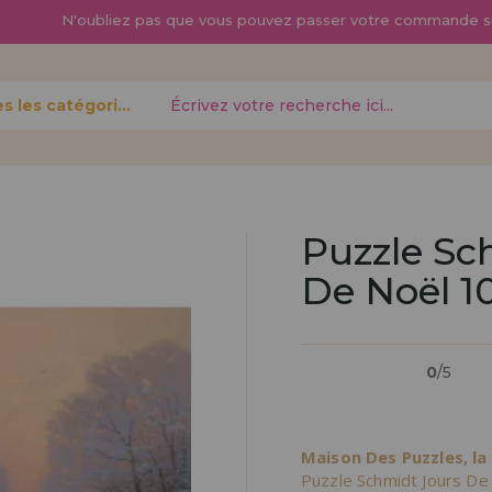
N'oubliez pas que vous pouvez passer
votre commande s
Toutes les catégories
oublié?
Puzzle Sc
De Noël 1
Je veux m'enregist
nouveau 
0
/5
pouvez
Vous êtes un profess
gne,
produits dans votre en
opérations
découvrez nos conditi
Maison Des Puzzles, la
distribution.
Puzzle Schmidt Jours De