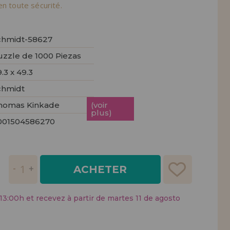
tendions.
en toute sécurité.
REMENT
UTEUR
chmidt-58627
uzzle de 1000 Piezas
.3 x 49.3
chmidt
homas Kinkade
(voir
plus)
001504586270
ACHETER
:00h et recevez à partir de martes 11 de agosto