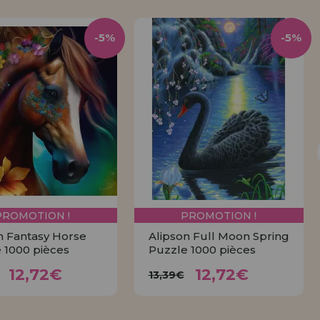
-5%
-5%
PROMOTION !
PROMOTION !
n Fantasy Horse
Alipson Full Moon Spring
 1000 pièces
Puzzle 1000 pièces
12,72€
12,72€
3,39€
13,39€
12,72€
12,72€
13,39€
ACHETER
ACHETER