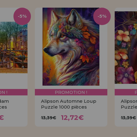
-5%
-5%
N !
PROMOTION !
rdam
Alipson Automne Loup
Alipso
ces
Puzzle 1000 pièces
Puzzle
72€
12,72€
13,39€
1
€
12,72€
13,39€
13,39€
ER
ACHETER