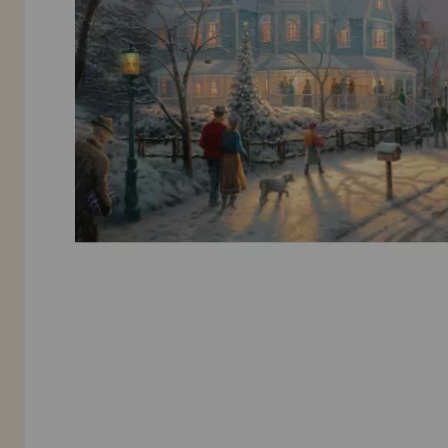
Allez-y! Nous vous attendions.
NOUVEAU CLIENT
INFORMATION
info@maisondespuzzles.fr