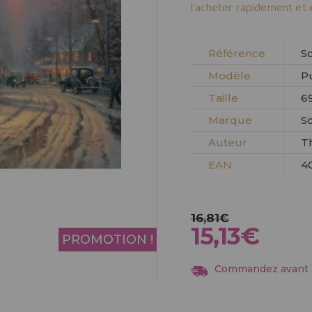
Allez-y! Nous vous at
l'acheter rapidement et 
ENREGIST
DISTRIB
Référence
S
Modèle
P
Taille
69
Marque
S
Auteur
T
EAN
4
16,81€
15,13€
PROMOTION !
Commandez avant 13