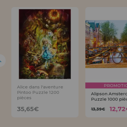
5%
PROMOTIO
Alice dans l'aventure
Pintoo Puzzle 1200
Alipson Amste
pièces
Puzzle 1000 piè
12,
35,65€
13,39€
35,65€
12,72
13,39€
AVISER
ACHET