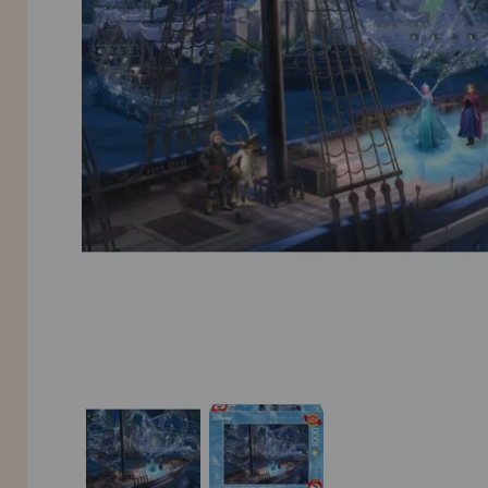
Allez-y! Nous vous attendions.
NOUVEAU CLIENT
INFORMATION
info@maisondespuzzles.fr