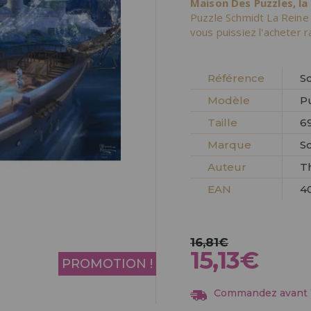
Maison Des Puzzles, la
Allez-y! Nous vous at
Puzzle Schmidt La Reine
vous puissiez l'acheter 
ENREGIST
DISTRIB
Référence
S
Modèle
P
Taille
69
Marque
S
Auteur
T
EAN
4
16,81€
15,13€
PROMOTION !
Commandez avant 13