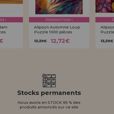
N !
PROMOTION !
rdam
Alipson Automne Loup
Alipso
ces
Puzzle 1000 pièces
Puzzle
72€
12,72€
13,39€
1
€
12,72€
13,39€
13,39€
ER
ACHETER
Stocks permanents
Nous avons en STOCK 95 % des
produits annoncés sur ce site