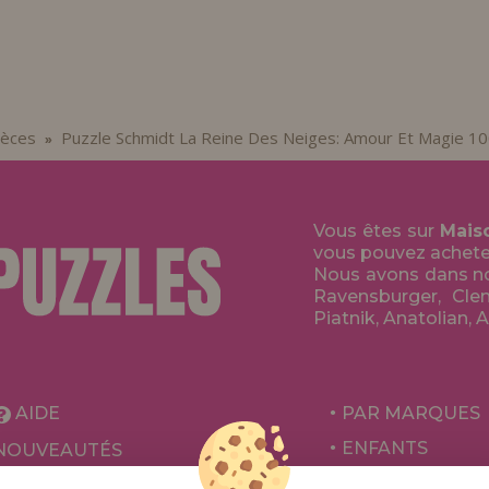
ièces
Puzzle Schmidt La Reine Des Neiges: Amour Et Magie 10
»
Vous êtes sur
Mais
vous pouvez acheter 
Nous avons dans no
Ravensburger, Clem
Piatnik, Anatolian, 
AIDE
PAR MARQUES
ENFANTS
NOUVEAUTÉS
POUR ADULTES
PROMOTIONS ET OFFRES