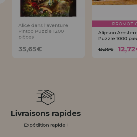
PROMOTIO
Alice dans l'aventure
Pintoo Puzzle 1200
Alipson Amste
pièces
Puzzle 1000 piè
12,
35,65€
13,39€
35,65€
12,72
13,39€
AVISER
ACHET
Livraisons rapides
Expédition rapide !