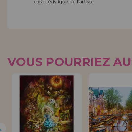
caractéristique de l'artiste.
VOUS POURRIEZ AUS
5%