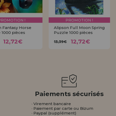
PROMOTION !
PROMOTION !
n Fantasy Horse
Alipson Full Moon Spring
 1000 pièces
Puzzle 1000 pièces
12,72€
12,72€
3,39€
13,39€
12,72€
12,72€
13,39€
ACHETER
ACHETER
Paiements sécurisés
· Virement bancaire
· Paiement par carte ou Bizum
· Paypal (supplément)