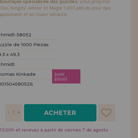
 boutique spécialisée des puzzles
, vous propose
tendions.
 Des Neiges: Amour Et Magie 1000 pièces pour que
rapidement et en toute sécurité.
REMENT
UTEUR
chmidt-58052
uzzle de 1000 Piezas
.3 x 49.3
chmidt
homas Kinkade
(voir
plus)
001504580526
ACHETER
:00h et recevez à partir de viernes 7 de agosto