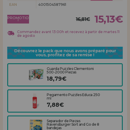
Allez-y! Nous vous attendions.
EAN
4001504587961
ENREGISTREMENT DISTRIBUTEUR
15,13€
PROMOTION
16,81€
!
Commandez avant 13:00h et recevez à partir de martes 11
de agosto
Découvrez le pack que nous avons préparé pour
vous, profitez de sa remise !
Guarda Puzzles Clementoni
500-2000 Piezas
18,79€
Pegamento Puzzles Educa 250
ml
7,88€
Separador de Piezas
Ravensburger Sort and Go de 8
bandejas