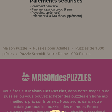
Paiements sécurisés
· Virement bancaire
· Paiement par carte ou Bizum
· Paypal (supplément)
· Paiement à la livraison (supplément)
Maison Puzzle
Puzzles pour Adultes
Puzzles de 1000
»
»
pièces
Puzzle Schmidt Notre Dame 1000 Pieces
»
Vous êtes sur
Maison Des Puzzles
, dans notre magasin de
puzzles, où vous pouvez acheter des puzzles en ligne aux
meilleurs prix sur Internet. Nous avons dans notre
catalogue tous les puzzles des marques Educa,
Ravensburger, Clementoni, Heye, Schmidt, Castorland,