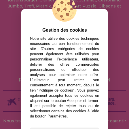
Jumbo, Trefl, Piatnik, Anatolian, Art Puzzle, Gibsons et
bien d'autres.
info@maisondespuzzles.fr
Gestion des cookies
Notre site utilise des cookies techniques
nécessaires au bon fonctionnement du
MENTIONS LÉGALES
site. D'autres catégories de cookies
peuvent également être utilisées pour
POLITIQUE DE CONFIDENTIALITÉ
personnaliser l'expérience utilisateur,
POLITIQUE DE COOKIES
délivrer des offres commerciales
personnalisées ou effectuer des
LIVRAISON ET RETOUR
analyses pour optimiser notre offre.
RETOURS / DROIT DE RÉTRACTATION
L'utilisateur peut retirer son
consentement à tout moment, depuis le
lien "Politique de cookies". Vous pouvez
également accepter tous les cookies en
cliquant sur le bouton Accepter et fermer.
Il est possible de rejeter tous ou de
sélectionner certains des cookies à l'aide
du bouton Paramètres.
Nous travaillons avec des stocks permanents pour garantir
des livraisons rapides