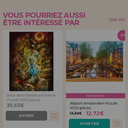
VOUS POURRIEZ AUSSI
tout voir
ÊTRE INTÉRESSÉ PAR
-5%
Alice dans l'aventure Pintoo
PROMOTION !
Puzzle 1200 pièces
Alipson Amsterdam Puzzle
35,65€
1000 pièces
12,72€
13,39€
AVISER
ACHETER