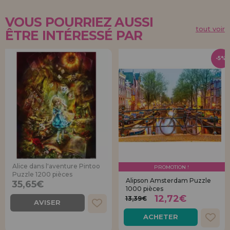
VOUS POURRIEZ AUSSI
tout voir
ÊTRE INTÉRESSÉ PAR
-5%
Alice dans l'aventure Pintoo
PROMOTION !
Puzzle 1200 pièces
Alipson Amsterdam Puzzle
35,65€
1000 pièces
12,72€
13,39€
AVISER
ACHETER