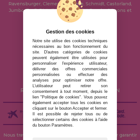
Ravensburger, Clementoni, Heye, Schmidt, Castorland,
Jumbo, Trefl, Piatnik, Anatolian, Art Puzzle, Gibsons et
bien d'autres.
Gestion des cookies
info@maisondespuzzles.fr
Notre site utilise des cookies techniques
nécessaires au bon fonctionnement du
site. D'autres catégories de cookies
MENTIONS LÉGALES
peuvent également être utilisées pour
personnaliser l'expérience utilisateur,
POLITIQUE DE CONFIDENTIALITÉ
délivrer des offres commerciales
POLITIQUE DE COOKIES
personnalisées ou effectuer des
analyses pour optimiser notre offre.
LIVRAISON ET RETOUR
L'utilisateur peut retirer son
RETOURS / DROIT DE RÉTRACTATION
consentement à tout moment, depuis le
lien "Politique de cookies". Vous pouvez
également accepter tous les cookies en
cliquant sur le bouton Accepter et fermer.
Il est possible de rejeter tous ou de
sélectionner certains des cookies à l'aide
du bouton Paramètres.
Nous travaillons avec des stocks permanents pour garantir