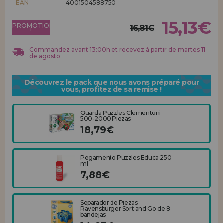
EAN
4001504588750
Allez-y! Nous vous attendions.
15,13€
PROMOTION
ENREGISTREMENT DISTRIBUTEUR
16,81€
!
Commandez avant 13:00h et recevez à partir de martes 11
de agosto
Découvrez le pack que nous avons préparé pour
vous, profitez de sa remise !
Guarda Puzzles Clementoni
500-2000 Piezas
18,79€
Pegamento Puzzles Educa 250
ml
7,88€
Separador de Piezas
Ravensburger Sort and Go de 8
bandejas