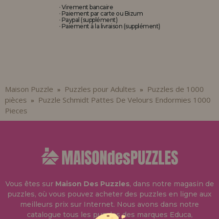
· Virement bancaire
· Paiement par carte ou Bizum
· Paypal (supplément)
· Paiement à la livraison (supplément)
Maison Puzzle
Puzzles pour Adultes
Puzzles de 1000
»
»
pièces
Puzzle Schmidt Pattes De Velours Endormies 1000
»
Pieces
Vous êtes sur
Maison Des Puzzles
, dans notre magasin de
puzzles, où vous pouvez acheter des puzzles en ligne aux
meilleurs prix sur Internet. Nous avons dans notre
catalogue tous les puzzles des marques Educa,