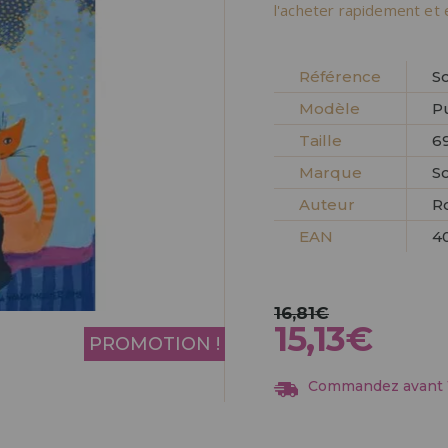
Allez-y! Nous vous at
l'acheter rapidement et 
ENREGIST
DISTRIB
Référence
S
Modèle
P
Taille
69
Marque
S
Auteur
R
EAN
4
16,81€
15,13€
PROMOTION !
Commandez avant 13