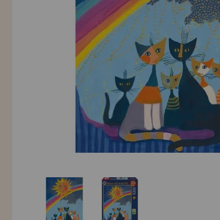
Allez-y! Nous vous attendions.
NOUVEAU CLIENT
INFORMATION
info@maisondespuzzles.fr