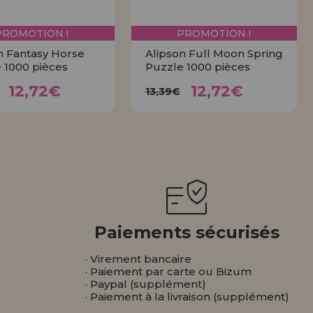
PROMOTION !
PROMOTION !
n Fantasy Horse
Alipson Full Moon Spring
 1000 pièces
Puzzle 1000 pièces
12,72€
12,72€
3,39€
13,39€
12,72€
12,72€
13,39€
ACHETER
ACHETER
Paiements sécurisés
· Virement bancaire
· Paiement par carte ou Bizum
· Paypal (supplément)
· Paiement à la livraison (supplément)