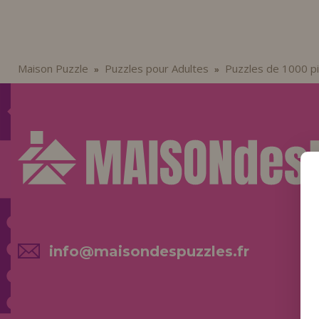
Maison Puzzle
Puzzles pour Adultes
Puzzles de 1000 p
»
»
info@maisondespuzzles.fr