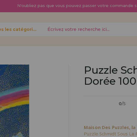
N'oubliez pas que vous pouvez passer
votre commande s
Toutes les catégories
oublié?
Puzzle Sc
Dorée 100
Je veux m'enregist
nouveau 
0
/5
pouvez
Vous êtes un profess
gne,
produits dans votre en
opérations
découvrez nos conditi
Maison Des Puzzles, la
distribution.
Puzzle Schmidt Sous La 