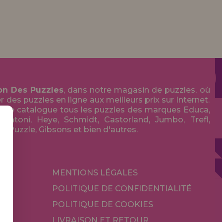
on Des Puzzles
, dans notre magasin de puzzles, où
des puzzles en ligne aux meilleurs prix sur Internet.
tre catalogue tous les puzzles des marques Educa,
entoni, Heye, Schmidt, Castorland, Jumbo, Trefl,
Art Puzzle, Gibsons et bien d'autres.
MENTIONS LÉGALES
POLITIQUE DE CONFIDENTIALITÉ
POLITIQUE DE COOKIES
LIVRAISON ET RETOUR