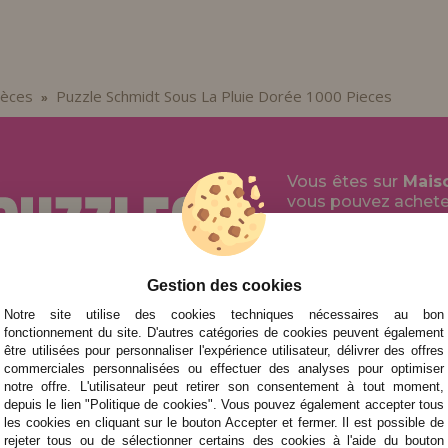
ièces
Puzzle Schmidt Sous La Pluie Dorée 1000 Pieces
»
Vous êtes sur
Mais
vous pouvez acheter 
Nous avons dans no
Ravensburger, Clem
Piatnik, Anatolian, 
Gestion des cookies
Notre site utilise des cookies techniques nécessaires au bon
fonctionnement du site. D'autres catégories de cookies peuvent également
AIDE
PAR MARQUES
être utilisées pour personnaliser l'expérience utilisateur, délivrer des offres
commerciales personnalisées ou effectuer des analyses pour optimiser
ENFANTS
NOUVEAUTÉS
notre offre. L'utilisateur peut retirer son consentement à tout moment,
depuis le lien "Politique de cookies". Vous pouvez également accepter tous
POUR ADULTES
PROMOTIONS ET OFFRES
les cookies en cliquant sur le bouton Accepter et fermer. Il est possible de
rejeter tous ou de sélectionner certains des cookies à l'aide du bouton
PAR AUTEURS