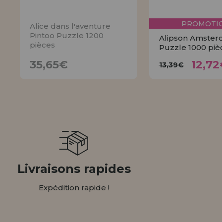
PROMOTIO
Alice dans l'aventure
Pintoo Puzzle 1200
Alipson Amste
pièces
Puzzle 1000 piè
12,
35,65€
13,39€
35,65€
12,72
13,39€
AVISER
ACHET
Livraisons rapides
Expédition rapide !