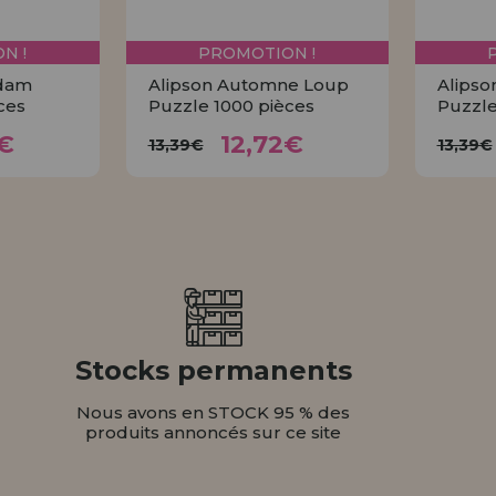
N !
PROMOTION !
rdam
Alipson Automne Loup
Alipso
ces
Puzzle 1000 pièces
Puzzle
72€
12,72€
13,39€
1
€
12,72€
13,39€
13,39€
ER
ACHETER
Stocks permanents
Nous avons en STOCK 95 % des
produits annoncés sur ce site