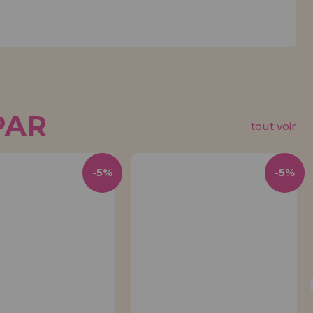
PAR
tout voir
-5%
-5%