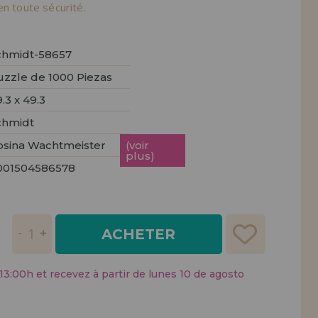
tendions.
en toute sécurité.
REMENT
UTEUR
chmidt-58657
uzzle de 1000 Piezas
.3 x 49.3
chmidt
osina Wachtmeister
(voir
plus)
001504586578
ACHETER
:00h et recevez à partir de lunes 10 de agosto