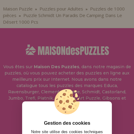
Maison Puzzle
Puzzles pour Adultes
Puzzles de 1000
»
»
pièces
Puzzle Schmidt Un Paradis De Camping Dans Le
»
Désert 1000 Pcs
Vous êtes sur
Maison Des Puzzles
, dans notre magasin de
puzzles, où vous pouvez acheter des puzzles en ligne aux
meilleurs prix sur Internet. Nous avons dans notre
catalogue tous les puzzles des marques Educa,
Ravensburger, Clementoni, Heye, Schmidt, Castorland,
Jumbo, Trefl, Piatnik, Anatolian, Art Puzzle, Gibsons et
bien d'autres.
info@maisondespuzzles.fr
Gestion des cookies
Notre site utilise des cookies techniques