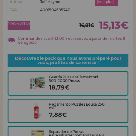
Auteur
Jeff Haynie
(voir plus)
Allez-y! Nous vous attendions.
EAN
4001504585747
ENREGISTREMENT DISTRIBUTEUR
15,13€
PROMOTION
16,81€
!
Commandez avant 13:00h et recevez à partir de martes 11
de agosto
Découvrez le pack que nous avons préparé pour
vous, profitez de sa remise !
Guarda Puzzles Clementoni
500-2000 Piezas
18,79€
Pegamento Puzzles Educa 250
ml
7,88€
Separador de Piezas
Ravensburger Sort and Go de 8