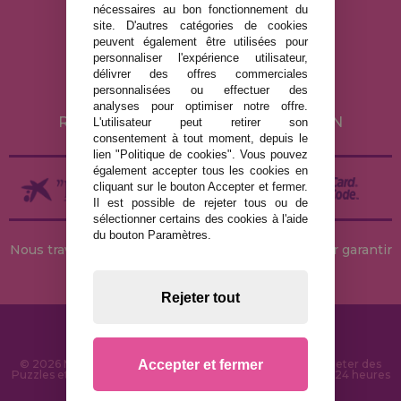
nécessaires au bon fonctionnement du
MENTIONS LÉGALES
site. D'autres catégories de cookies
peuvent également être utilisées pour
POLITIQUE DE CONFIDENTIALITÉ
personnaliser l'expérience utilisateur,
POLITIQUE DE COOKIES
délivrer des offres commerciales
personnalisées ou effectuer des
LIVRAISON ET RETOUR
analyses pour optimiser notre offre.
RETOURS / DROIT DE RÉTRACTATION
L'utilisateur peut retirer son
consentement à tout moment, depuis le
lien "Politique de cookies". Vous pouvez
également accepter tous les cookies en
cliquant sur le bouton Accepter et fermer.
Il est possible de rejeter tous ou de
sélectionner certains des cookies à l'aide
du bouton Paramètres.
Nous travaillons avec des stocks permanents pour garantir
des livraisons rapides
Rejeter tout
Accepter et fermer
© 2026 MaisonDesPuzzles.fr - Boutique en ligne pour acheter des
Puzzles et des Casse-têtes sur Internet. Livraison rapide en 24 heures
et sécurité SSL