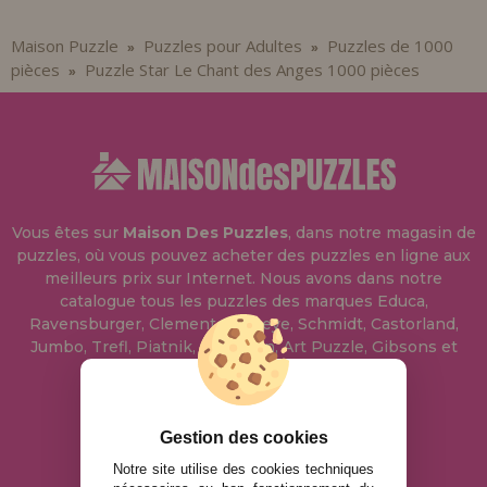
Maison Puzzle
Puzzles pour Adultes
Puzzles de 1000
»
»
pièces
Puzzle Star Le Chant des Anges 1000 pièces
»
Vous êtes sur
Maison Des Puzzles
, dans notre magasin de
puzzles, où vous pouvez acheter des puzzles en ligne aux
meilleurs prix sur Internet. Nous avons dans notre
catalogue tous les puzzles des marques Educa,
Ravensburger, Clementoni, Heye, Schmidt, Castorland,
Jumbo, Trefl, Piatnik, Anatolian, Art Puzzle, Gibsons et
bien d'autres.
info@maisondespuzzles.fr
Gestion des cookies
Notre site utilise des cookies techniques