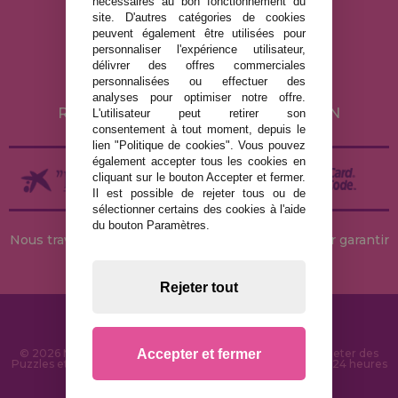
nécessaires au bon fonctionnement du
MENTIONS LÉGALES
site. D'autres catégories de cookies
peuvent également être utilisées pour
POLITIQUE DE CONFIDENTIALITÉ
personnaliser l'expérience utilisateur,
POLITIQUE DE COOKIES
délivrer des offres commerciales
personnalisées ou effectuer des
LIVRAISON ET RETOUR
analyses pour optimiser notre offre.
RETOURS / DROIT DE RÉTRACTATION
L'utilisateur peut retirer son
consentement à tout moment, depuis le
lien "Politique de cookies". Vous pouvez
également accepter tous les cookies en
cliquant sur le bouton Accepter et fermer.
Il est possible de rejeter tous ou de
sélectionner certains des cookies à l'aide
du bouton Paramètres.
Nous travaillons avec des stocks permanents pour garantir
des livraisons rapides
Rejeter tout
Accepter et fermer
© 2026 MaisonDesPuzzles.fr - Boutique en ligne pour acheter des
Puzzles et des Casse-têtes sur Internet. Livraison rapide en 24 heures
et sécurité SSL