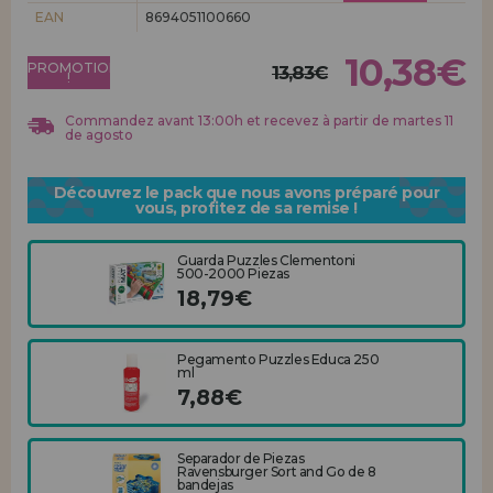
Allez-y! Nous vous attendions.
EAN
8694051100660
ENREGISTREMENT DISTRIBUTEUR
10,38€
PROMOTION
13,83€
!
Commandez avant 13:00h et recevez à partir de martes 11
de agosto
Découvrez le pack que nous avons préparé pour
vous, profitez de sa remise !
Guarda Puzzles Clementoni
500-2000 Piezas
18,79€
Pegamento Puzzles Educa 250
ml
7,88€
Separador de Piezas
Ravensburger Sort and Go de 8
bandejas