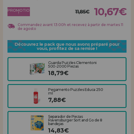
Allez-y! Nous vous attendions.
10,67€
PROMOTION
11,85€
!
ENREGISTREMENT DISTRIBUTEUR
Commandez avant 13:00h et recevez à partir de martes 11
de agosto
Découvrez le pack que nous avons préparé pour
vous, profitez de sa remise !
Guarda Puzzles Clementoni
500-2000 Piezas
18,79€
Pegamento Puzzles Educa 250
ml
7,88€
Separador de Piezas
Ravensburger Sort and Go de 8
bandejas
14,83€