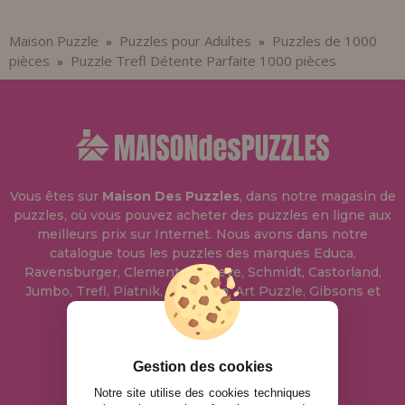
Maison Puzzle
Puzzles pour Adultes
Puzzles de 1000
»
»
pièces
Puzzle Trefl Détente Parfaite 1000 pièces
»
Vous êtes sur
Maison Des Puzzles
, dans notre magasin de
puzzles, où vous pouvez acheter des puzzles en ligne aux
meilleurs prix sur Internet. Nous avons dans notre
catalogue tous les puzzles des marques Educa,
Ravensburger, Clementoni, Heye, Schmidt, Castorland,
Jumbo, Trefl, Piatnik, Anatolian, Art Puzzle, Gibsons et
bien d'autres.
info@maisondespuzzles.fr
Gestion des cookies
Notre site utilise des cookies techniques