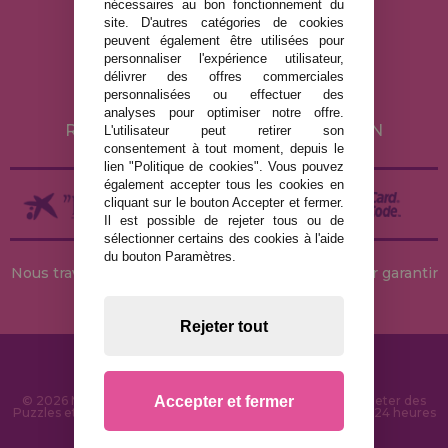
nécessaires au bon fonctionnement du
MENTIONS LÉGALES
site. D'autres catégories de cookies
peuvent également être utilisées pour
POLITIQUE DE CONFIDENTIALITÉ
personnaliser l'expérience utilisateur,
POLITIQUE DE COOKIES
délivrer des offres commerciales
personnalisées ou effectuer des
LIVRAISON ET RETOUR
analyses pour optimiser notre offre.
RETOURS / DROIT DE RÉTRACTATION
L'utilisateur peut retirer son
consentement à tout moment, depuis le
lien "Politique de cookies". Vous pouvez
également accepter tous les cookies en
cliquant sur le bouton Accepter et fermer.
Il est possible de rejeter tous ou de
sélectionner certains des cookies à l'aide
du bouton Paramètres.
Nous travaillons avec des stocks permanents pour garantir
des livraisons rapides
Rejeter tout
Accepter et fermer
© 2026 MaisonDesPuzzles.fr - Boutique en ligne pour acheter des
Puzzles et des Casse-têtes sur Internet. Livraison rapide en 24 heures
et sécurité SSL