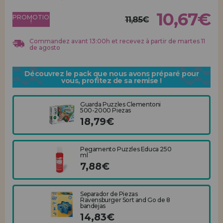
Allez-y! Nous vous attendions.
10,67€
PROMOTION
11,85€
!
ENREGISTREMENT DISTRIBUTEUR
Commandez avant 13:00h et recevez à partir de martes 11
de agosto
Découvrez le pack que nous avons préparé pour
vous, profitez de sa remise !
Guarda Puzzles Clementoni
500-2000 Piezas
18,79€
Pegamento Puzzles Educa 250
ml
7,88€
Separador de Piezas
Ravensburger Sort and Go de 8
bandejas
14,83€