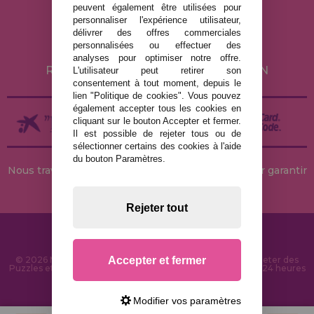
peuvent également être utilisées pour
POLITIQUE DE CONFIDENTIALITÉ
personnaliser l'expérience utilisateur,
POLITIQUE DE COOKIES
délivrer des offres commerciales
personnalisées ou effectuer des
LIVRAISON ET RETOUR
analyses pour optimiser notre offre.
RETOURS / DROIT DE RÉTRACTATION
L'utilisateur peut retirer son
consentement à tout moment, depuis le
lien "Politique de cookies". Vous pouvez
également accepter tous les cookies en
cliquant sur le bouton Accepter et fermer.
Il est possible de rejeter tous ou de
sélectionner certains des cookies à l'aide
du bouton Paramètres.
Nous travaillons avec des stocks permanents pour garantir
des livraisons rapides
Rejeter tout
Accepter et fermer
© 2026 MaisonDesPuzzles.fr - Boutique en ligne pour acheter des
Puzzles et des Casse-têtes sur Internet. Livraison rapide en 24 heures
et sécurité SSL
Modifier vos paramètres