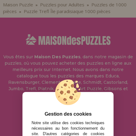
Maison Puzzle
Puzzles pour Adultes
Puzzles de 1000
»
»
pièces
Puzzle Trefl Île paradisiaque 1000 pièces
»
Vous êtes sur
Maison Des Puzzles
, dans notre magasin de
puzzles, où vous pouvez acheter des puzzles en ligne aux
meilleurs prix sur Internet. Nous avons dans notre
catalogue tous les puzzles des marques Educa,
Ravensburger, Clementoni, Heye, Schmidt, Castorland,
Jumbo, Trefl, Piatnik, Anatolian, Art Puzzle, Gibsons et
bien d'autres.
info@maisondespuzzles.fr
Gestion des cookies
Notre site utilise des cookies techniques
nécessaires au bon fonctionnement du
MENTIONS LÉGALES
site. D'autres catégories de cookies