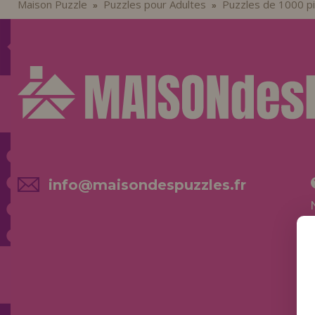
Maison Puzzle
Puzzles pour Adultes
Puzzles de 1000 p
»
»
info@maisondespuzzles.fr