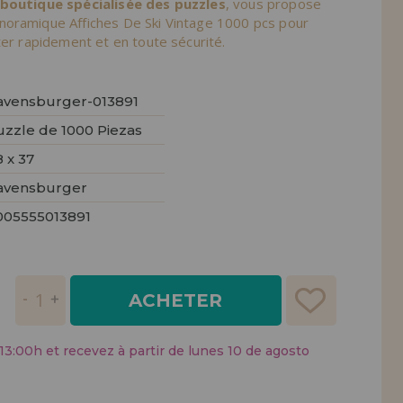
 boutique spécialisée des puzzles
, vous propose
tendions.
oramique Affiches De Ski Vintage 1000 pcs pour
ter rapidement et en toute sécurité.
REMENT
UTEUR
avensburger-013891
uzzle de 1000 Piezas
 x 37
avensburger
005555013891
ACHETER
:00h et recevez à partir de lunes 10 de agosto