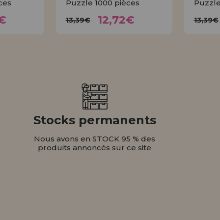
ces
Puzzle 1000 pièces
Puzzle
72€
12,72€
13,39€
1
€
12,72€
13,39€
13,39€
ER
ACHETER
Stocks permanents
Nous avons en STOCK 95 % des
produits annoncés sur ce site