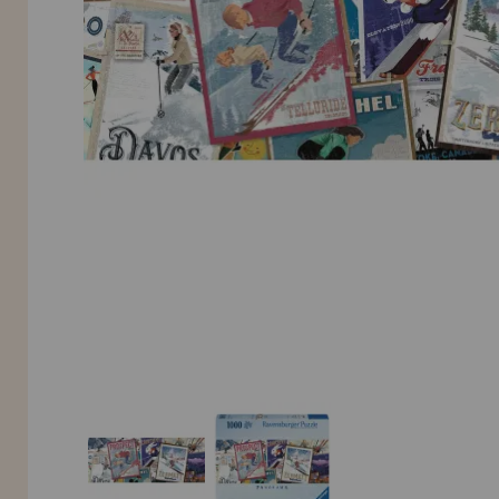
Allez-y! Nous vous attendions.
NOUVEAU CLIENT
INFORMATION
info@maisondespuzzles.fr