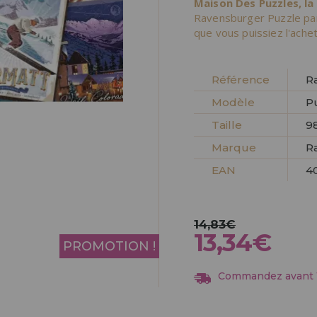
Maison Des Puzzles, la
Allez-y! Nous vous at
Ravensburger Puzzle pan
que vous puissiez l'ache
ENREGIST
DISTRIB
Référence
R
Modèle
P
Taille
98
Marque
R
EAN
4
14,83€
13,34€
PROMOTION !
Commandez avant 13