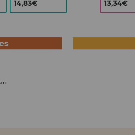
14,83€
13,34€
ues
 cm