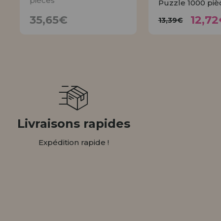
pièces
Puzzle 1000 piè
12,
35,65€
13,39€
35,65€
12,72
13,39€
AVISER
ACHET
Livraisons rapides
Expédition rapide !