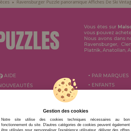
ièces
Ravensburger Puzzle panoramique Affiches De Ski Vinta
»
Vous êtes sur
Mais
vous pouvez acheter 
Nous avons dans no
Ravensburger, Clem
Piatnik, Anatolian, 
AIDE
PAR MARQUES
ENFANTS
NOUVEAUTÉS
POUR ADULTES
PROMOTIONS ET OFFRES
PAR AUTEURS
Gestion des cookies
ACCESSOIRES
Notre site utilise des cookies techniques nécessaires au bon
JEUX DE SOCIÉ
fonctionnement du site. D'autres catégories de cookies peuvent également
être utilisées pour personnaliser l'expérience utilisateur, délivrer des offres