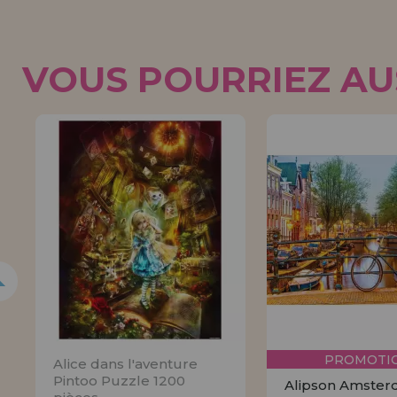
VOUS POURRIEZ AUS
5%
PROMOTIO
Alice dans l'aventure
Pintoo Puzzle 1200
Alipson Amste