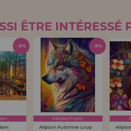
SI ÊTRE INTÉRESSÉ 
-5%
-5%
N !
PROMOTION !
rdam
Alipson Automne Loup
Alipso