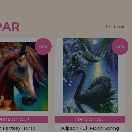
PAR
tout voir
-5%
-5%
PROMOTION !
PROMOTION !
n Fantasy Horse
Alipson Full Moon Spring