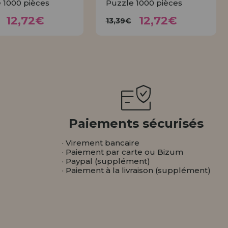
 1000 pièces
Puzzle 1000 pièces
12,72€
12,72€
3,39€
13,39€
12,72€
12,72€
13,39€
ACHETER
ACHETER
Paiements sécurisés
· Virement bancaire
· Paiement par carte ou Bizum
· Paypal (supplément)
· Paiement à la livraison (supplément)