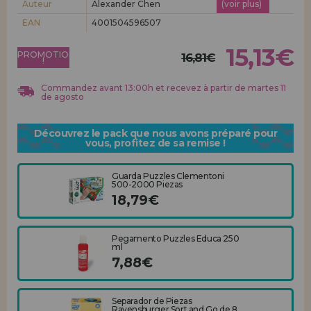
Auteur
Alexander Chen
(voir plus)
Allez-y! Nous vous attendions.
EAN
4001504596507
ENREGISTREMENT DISTRIBUTEUR
15,13€
PROMOTION
16,81€
!
Commandez avant 13:00h et recevez à partir de martes 11
de agosto
Découvrez le pack que nous avons préparé pour
vous, profitez de sa remise !
Guarda Puzzles Clementoni
500-2000 Piezas
18,79€
Pegamento Puzzles Educa 250
ml
7,88€
Separador de Piezas
Ravensburger Sort and Go de 8