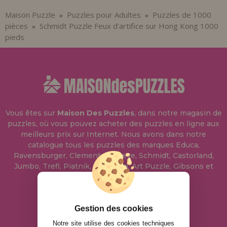
Maison Puzzle
Puzzles pour Adultes
Puzzles de 1000
»
»
pièces
Schmidt Puzzle Feux d'artifice sur Hong Kong 1000
»
pieds
Vous êtes sur
Maison Des Puzzles
, dans notre magasin de
puzzles, où vous pouvez acheter des puzzles en ligne aux
meilleurs prix sur Internet. Nous avons dans notre
catalogue tous les puzzles des marques Educa,
Ravensburger, Clementoni, Heye, Schmidt, Castorland,
Jumbo, Trefl, Piatnik, Anatolian, Art Puzzle, Gibsons et
bien d'autres.
info@maisondespuzzles.fr
Gestion des cookies
Notre site utilise des cookies techniques