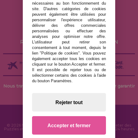
nécessaires au bon fonctionnement du
MENTIONS LÉGALES
site. D'autres catégories de cookies
peuvent également être utilisées pour
POLITIQUE DE CONFIDENTIALITÉ
personnaliser l'expérience utilisateur,
POLITIQUE DE COOKIES
délivrer des offres commerciales
personnalisées ou effectuer des
LIVRAISON ET RETOUR
analyses pour optimiser notre offre.
RETOURS / DROIT DE RÉTRACTATION
L'utilisateur peut retirer son
consentement à tout moment, depuis le
lien "Politique de cookies". Vous pouvez
également accepter tous les cookies en
cliquant sur le bouton Accepter et fermer.
Il est possible de rejeter tous ou de
sélectionner certains des cookies à l'aide
du bouton Paramètres.
Nous travaillons avec des stocks permanents pour garantir
des livraisons rapides
Rejeter tout
Accepter et fermer
© 2026 MaisonDesPuzzles.fr - Boutique en ligne pour acheter des
Puzzles et des Casse-têtes sur Internet. Livraison rapide en 24 heures
et sécurité SSL