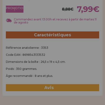
Allez-y! Nous vous attendions.
7,99€
PROMOTION
8,88€
!
ENREGISTREMENT DISTRIBUTEUR
Commandez avant 13:00h et recevez à partir de martes 11
de agosto
Caractéristiques
Référence anatolienne : 3353
Code EAN : 8698543133532
Dimensions de la boîte : 26,5 x 19 x 4,5 cm.
Poids : 350 grammes.
Âge recommandé : 8 ans et plus.
Avis
(0)