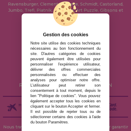
Ravensburger, Clementoni, Heye, Schmidt, Castorland,
Jumbo, Trefl, Piatnik, Anatolian, Art Puzzle, Gibsons et
bien d'autres.
info@maisondespuzzles.fr
Gestion des cookies
Notre site utilise des cookies techniques
nécessaires au bon fonctionnement du
MENTIONS LÉGALES
site. D'autres catégories de cookies
peuvent également être utilisées pour
POLITIQUE DE CONFIDENTIALITÉ
personnaliser l'expérience utilisateur,
POLITIQUE DE COOKIES
délivrer des offres commerciales
personnalisées ou effectuer des
LIVRAISON ET RETOUR
analyses pour optimiser notre offre.
RETOURS / DROIT DE RÉTRACTATION
L'utilisateur peut retirer son
consentement à tout moment, depuis le
lien "Politique de cookies". Vous pouvez
également accepter tous les cookies en
cliquant sur le bouton Accepter et fermer.
Il est possible de rejeter tous ou de
sélectionner certains des cookies à l'aide
du bouton Paramètres.
Nous travaillons avec des stocks permanents pour garantir