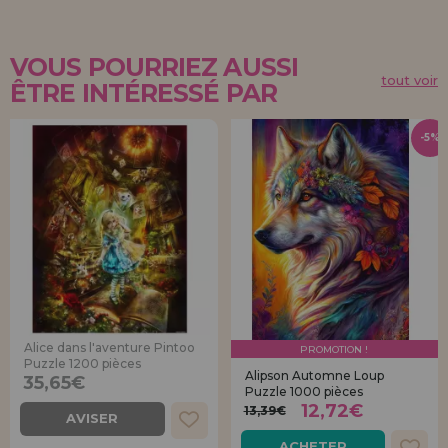
VOUS POURRIEZ AUSSI
tout voir
ÊTRE INTÉRESSÉ PAR
-5%
Alice dans l'aventure Pintoo
PROMOTION !
Puzzle 1200 pièces
Alipson Automne Loup
35,65€
Puzzle 1000 pièces
12,72€
13,39€
AVISER
ACHETER