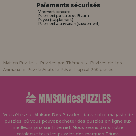
Paiements sécurisés
· Virement bancaire
· Paiement par carte ou Bizum
· Paypal (supplément)
· Paiement à la livraison (supplément)
Maison Puzzle
Puzzles par Thèmes
Puzlzes de Les
»
»
Animaux
Puzzle Anatolie Rêve Tropical 260 pièces
»
Vous êtes sur
Maison Des Puzzles
, dans notre magasin de
puzzles, où vous pouvez acheter des puzzles en ligne aux
meilleurs prix sur Internet. Nous avons dans notre
catalogue tous les puzzles des marques Educa,