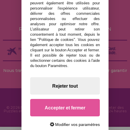
peuvent également être utilisées pour
POLITIQUE DE CONFIDENTIALITÉ
personnaliser l'expérience utilisateur,
POLITIQUE DE COOKIES
délivrer des offres commerciales
personnalisées ou effectuer des
LIVRAISON ET RETOUR
analyses pour optimiser notre offre.
RETOURS / DROIT DE RÉTRACTATION
L'utilisateur peut retirer son
consentement à tout moment, depuis le
lien "Politique de cookies". Vous pouvez
également accepter tous les cookies en
cliquant sur le bouton Accepter et fermer.
Il est possible de rejeter tous ou de
sélectionner certains des cookies à l'aide
du bouton Paramètres.
Nous travaillons avec des stocks permanents pour garantir
des livraisons rapides
Rejeter tout
Accepter et fermer
© 2026 MaisonDesPuzzles.fr - Boutique en ligne pour acheter des
Puzzles et des Casse-têtes sur Internet. Livraison rapide en 24 heures
et sécurité SSL
Modifier vos paramètres