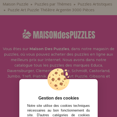
Maison Puzzle
Puzzles par Thèmes
Puzzles Artistiques
»
»
Puzzle Art Puzzle Théâtre Argentin 3000 Pièces
»
Vous êtes sur
Maison Des Puzzles
, dans notre magasin de
puzzles, où vous pouvez acheter des puzzles en ligne aux
meilleurs prix sur Internet. Nous avons dans notre
catalogue tous les puzzles des marques Educa,
Ravensburger, Clementoni, Heye, Schmidt, Castorland,
Jumbo, Trefl, Piatnik, Anatolian, Art Puzzle, Gibsons et
bien d'autres.
info@maisondespuzzles.fr
Gestion des cookies
Notre site utilise des cookies techniques
nécessaires au bon fonctionnement du
MENTIONS LÉGALES
site. D'autres catégories de cookies