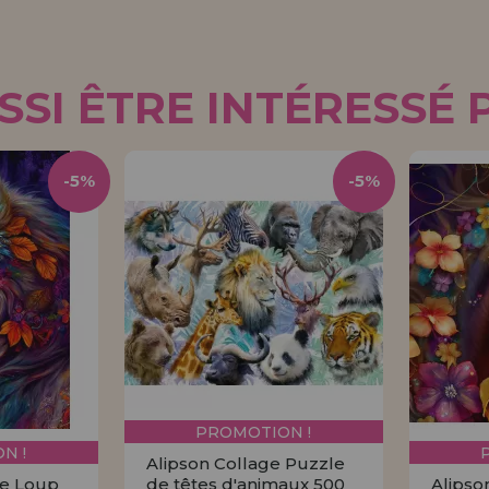
SI ÊTRE INTÉRESSÉ 
-5%
-5%
PROMOTION !
N !
Alipson Collage Puzzle
e Loup
de têtes d'animaux 500
Alipso