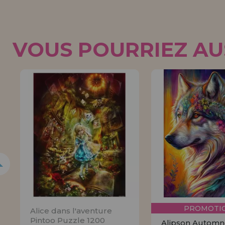
VOUS POURRIEZ AUS
5%
PROMOTIO
Alice dans l'aventure
Pintoo Puzzle 1200
Alipson Automn