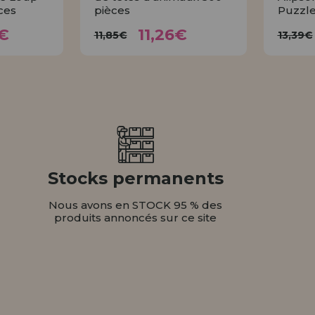
ces
pièces
Puzzle
72€
11,26€
11,85€
1
€
11,26€
11,85€
13,39€
ER
ACHETER
Stocks permanents
Nous avons en STOCK 95 % des
produits annoncés sur ce site