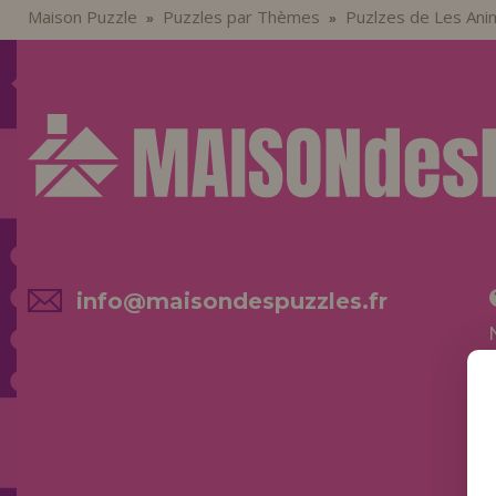
Maison Puzzle
Puzzles par Thèmes
Puzlzes de Les Ani
»
»
info@maisondespuzzles.fr