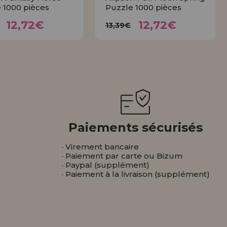
 1000 pièces
Puzzle 1000 pièces
12,72€
12,72€
3,39€
13,39€
12,72€
12,72€
13,39€
ACHETER
ACHETER
Paiements sécurisés
· Virement bancaire
· Paiement par carte ou Bizum
· Paypal (supplément)
· Paiement à la livraison (supplément)