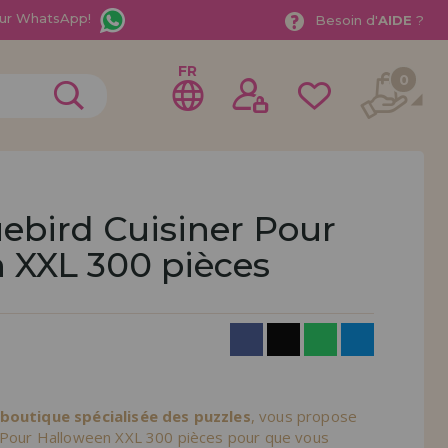
ur WhatsApp!
Besoin d'
AIDE
?
FR
0
uebird Cuisiner Pour
 XXL 300 pièces
rer en tant que
distributeur
ionnel ou une entreprise ? Vous souhaitez vendre nos
treprise ? Inscrivez-vous en tant que distributeur et
ons de vente avec des remises spéciales pour la
 boutique spécialisée des puzzles
, vous propose
r Pour Halloween XXL 300 pièces pour que vous