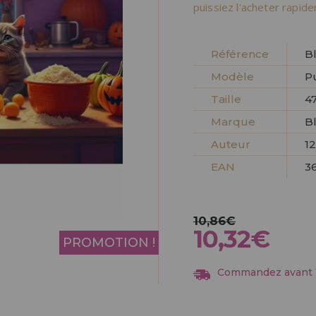
Allez-y! Nous vous at
puissiez l'acheter rapid
ENREGIST
DISTRIB
Référence
B
Modèle
P
Taille
47
Marque
B
Auteur
1
EAN
3
10,86€
10,32€
PROMOTION !
Commandez avant 13