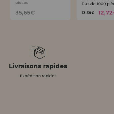
pièces
Puzzle 1000 piè
12,
35,65€
13,39€
35,65€
12,72
13,39€
AVISER
ACHET
Livraisons rapides
Expédition rapide !