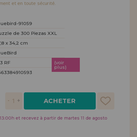
tendions.
ement et en toute sécurité.
REMENT
UTEUR
luebird-91059
uzzle de 300 Piezas XXL
,8 x 34,2 cm
lueBird
23 RF
(voir
plus)
663384910593
ACHETER
:00h et recevez à partir de martes 11 de agosto