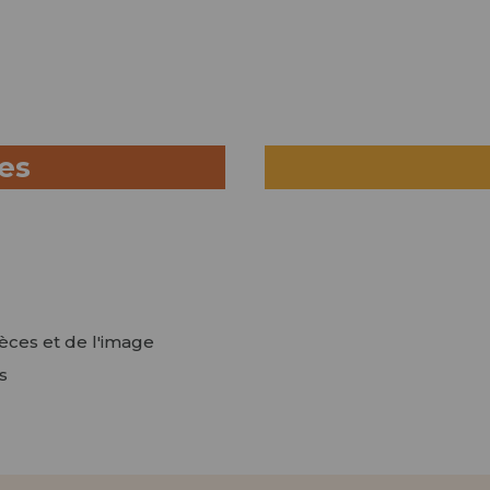
ues
ièces et de l'image
s