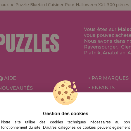
maux
Puzzle Bluebird Cuisiner Pour Halloween XXL 300 pièces
»
Vous êtes sur
Mais
vous pouvez acheter 
Nous avons dans no
Ravensburger, Clem
Piatnik, Anatolian, 
AIDE
PAR MARQUES
ENFANTS
NOUVEAUTÉS
POUR ADULTES
PROMOTIONS ET OFFRES
PAR AUTEURS
Gestion des cookies
ACCESSOIRES
Notre site utilise des cookies techniques nécessaires au bon
JEUX DE SOCIÉ
fonctionnement du site. D'autres catégories de cookies peuvent également