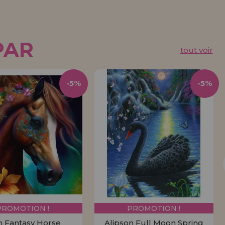
PAR
tout voir
-5%
-5%
PROMOTION !
PROMOTION !
n Fantasy Horse
Alipson Full Moon Spring