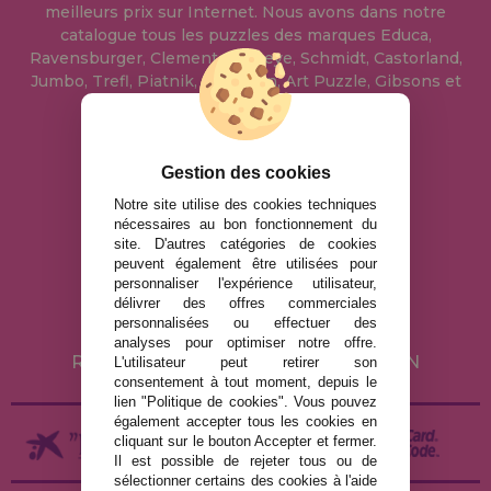
meilleurs prix sur Internet. Nous avons dans notre
catalogue tous les puzzles des marques Educa,
Ravensburger, Clementoni, Heye, Schmidt, Castorland,
Jumbo, Trefl, Piatnik, Anatolian, Art Puzzle, Gibsons et
bien d'autres.
info@maisondespuzzles.fr
Gestion des cookies
Notre site utilise des cookies techniques
nécessaires au bon fonctionnement du
MENTIONS LÉGALES
site. D'autres catégories de cookies
peuvent également être utilisées pour
POLITIQUE DE CONFIDENTIALITÉ
personnaliser l'expérience utilisateur,
POLITIQUE DE COOKIES
délivrer des offres commerciales
personnalisées ou effectuer des
LIVRAISON ET RETOUR
analyses pour optimiser notre offre.
RETOURS / DROIT DE RÉTRACTATION
L'utilisateur peut retirer son
consentement à tout moment, depuis le
lien "Politique de cookies". Vous pouvez
également accepter tous les cookies en
cliquant sur le bouton Accepter et fermer.
Il est possible de rejeter tous ou de
sélectionner certains des cookies à l'aide