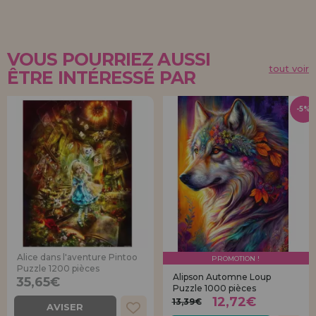
VOUS POURRIEZ AUSSI
tout voir
ÊTRE INTÉRESSÉ PAR
-5%
Alice dans l'aventure Pintoo
PROMOTION !
Puzzle 1200 pièces
Alipson Automne Loup
35,65€
Puzzle 1000 pièces
12,72€
13,39€
AVISER