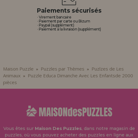
Paiements sécurisés
· Virement bancaire
· Paiement par carte ou Bizum
· Paypal (supplément)
· Paiement à la livraison (supplément)
Maison Puzzle
Puzzles par Thèmes
Puzlzes de Les
»
»
Animaux
Puzzle Educa Dimanche Avec Les Enfantsde 2000
»
pièces
Vous êtes sur
Maison Des Puzzles
, dans notre magasin de
puzzles, où vous pouvez acheter des puzzles en ligne aux