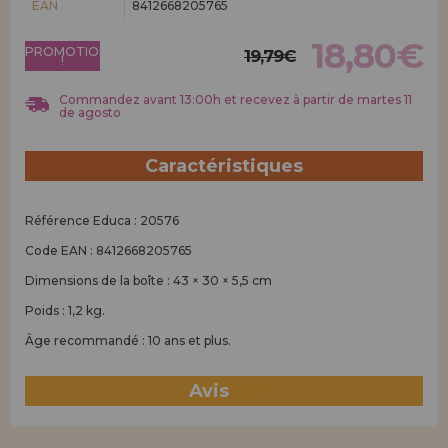
EAN
8412668205765
Allez-y! Nous vous attendions.
18,80€
PROMOTION
ENREGISTREMENT DISTRIBUTEUR
19,79€
!
Commandez avant 13:00h et recevez à partir de martes 11
de agosto
Caractéristiques
Référence Educa : 20576
Code EAN : 8412668205765
Dimensions de la boîte : 43 × 30 × 5,5 cm
Poids : 1,2 kg.
Âge recommandé : 10 ans et plus.
Avis
(0)