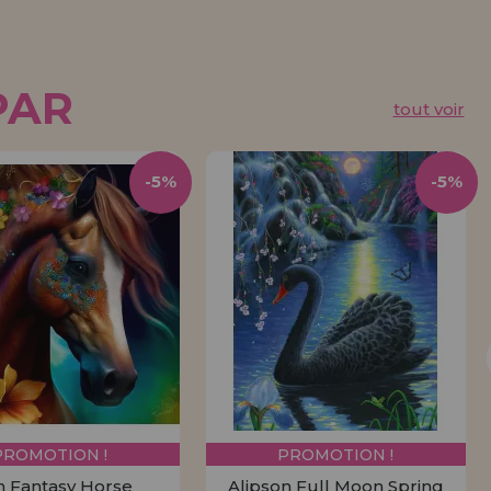
PAR
tout voir
-5%
-5%
PROMOTION !
PROMOTION !
n Fantasy Horse
Alipson Full Moon Spring