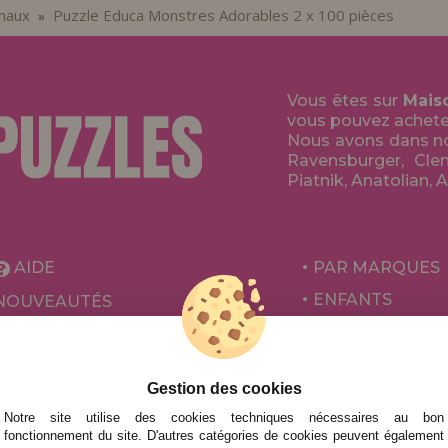
maux
Puzzle Educa Monstres Adorables 2 x 100 pièces
»
Vous êtes sur
Mais
vous pouvez acheter 
Nous avons dans no
Ravensburger, Clem
Piatnik, Anatolian, 
AIDE
PAR MARQUES
ENFANTS
NOUVEAUTÉS
POUR ADULTES
PROMOTIONS ET OFFRES
PAR AUTEURS
Gestion des cookies
ACCESSOIRES
Notre site utilise des cookies techniques nécessaires au bon
JEUX DE SOCIÉ
fonctionnement du site. D'autres catégories de cookies peuvent également