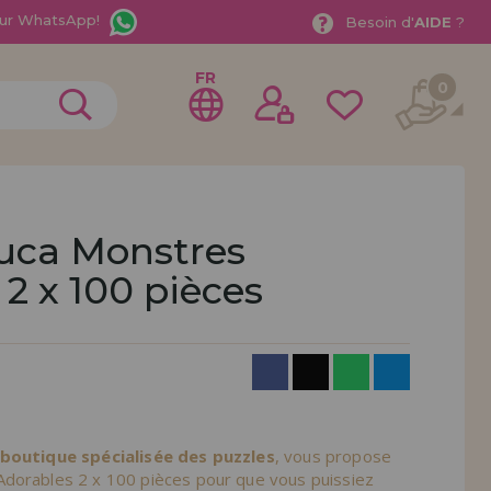
ur WhatsApp!
Besoin d'
AIDE
?
FR
0
uca Monstres
2 x 100 pièces
rer en tant que
distributeur
ionnel ou une entreprise ? Vous souhaitez vendre nos
treprise ? Inscrivez-vous en tant que distributeur et
ons de vente avec des remises spéciales pour la
 boutique spécialisée des puzzles
, vous propose
dorables 2 x 100 pièces pour que vous puissiez