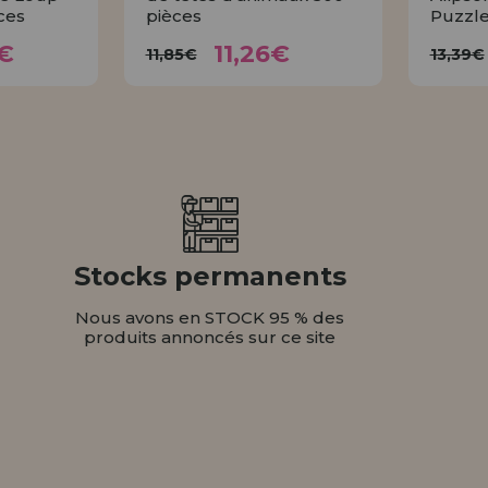
ces
pièces
Puzzle
72€
11,26€
11,85€
1
€
11,26€
11,85€
13,39€
ER
ACHETER
Stocks permanents
Nous avons en STOCK 95 % des
produits annoncés sur ce site