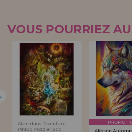
VOUS POURRIEZ AUS
5%
PROMOTIO
Alice dans l'aventure
Pintoo Puzzle 1200
Alipson Automn