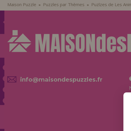
Maison Puzzle
Puzzles par Thèmes
Puzlzes de Les Ani
»
»
info@maisondespuzzles.fr