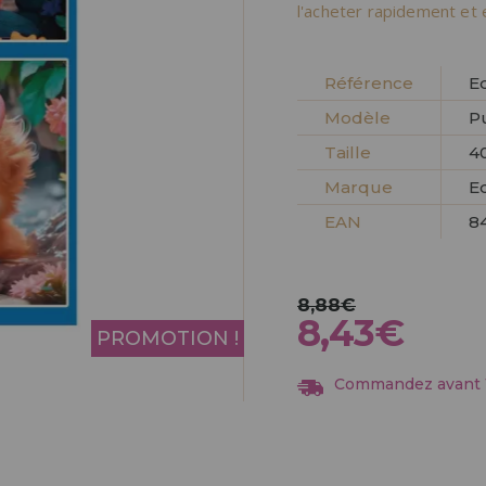
Allez-y! Nous vous at
l'acheter rapidement et 
ENREGIST
DISTRIB
Référence
E
Modèle
Pu
Taille
40
Marque
E
EAN
8
8,88€
8,43€
PROMOTION !
Commandez avant 13