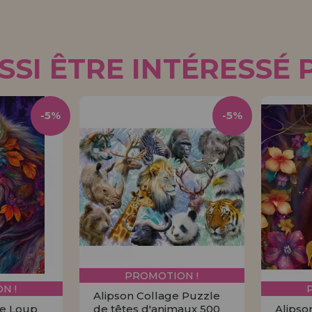
SI ÊTRE INTÉRESSÉ 
-5%
-5%
PROMOTION !
N !
Alipson Collage Puzzle
e Loup
de têtes d'animaux 500
Alipso