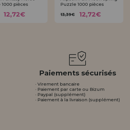
 1000 pièces
Puzzle 1000 pièces
12,72€
12,72€
3,39€
13,39€
12,72€
12,72€
13,39€
ACHETER
ACHETER
Paiements sécurisés
· Virement bancaire
· Paiement par carte ou Bizum
· Paypal (supplément)
· Paiement à la livraison (supplément)