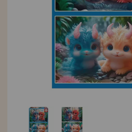
Allez-y! Nous vous attendions.
NOUVEAU CLIENT
INFORMATION
info@maisondespuzzles.fr