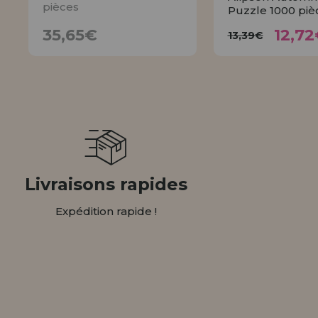
pièces
Puzzle 1000 piè
12,
35,65€
13,39€
35,65€
12,72
13,39€
AVISER
ACHET
Livraisons rapides
Expédition rapide !