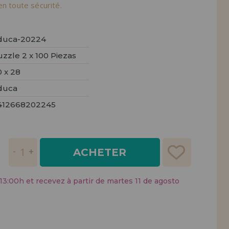
tendions.
en toute sécurité.
REMENT
UTEUR
duca-20224
zzle 2 x 100 Piezas
 x 28
duca
412668202245
ACHETER
:00h et recevez à partir de martes 11 de agosto