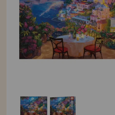
Allez-y! Nous vous attendions.
NOUVEAU CLIENT
INFORMATION
info@maisondespuzzles.fr