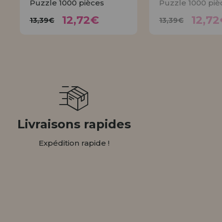
Puzzle 1000 pièces
Puzzle 1000 piè
12,72€
12,
13,39€
13,39€
12,72€
12,72
13,39€
13,39€
ACHETER
AVISE
Livraisons rapides
Expédition rapide !