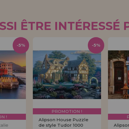
SI ÊTRE INTÉRESSÉ 
-5%
-5%
PROMOTION !
N !
Alipson House Puzzle
alie
de style Tudor 1000
Alipson