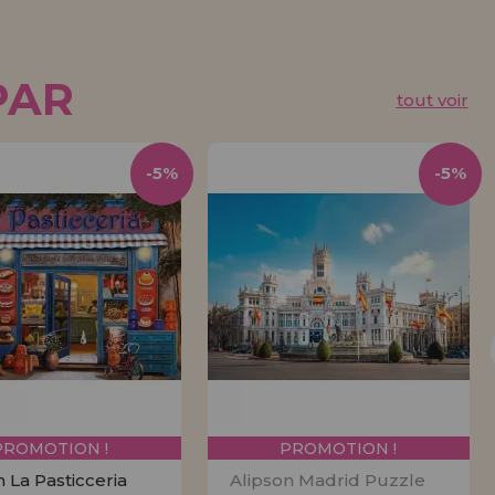
PAR
tout voir
-5%
-5%
PROMOTION !
PROMOTION !
 La Pasticceria
Alipson Madrid Puzzle