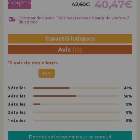
40,47€
Allez-y! Nous vous attendions.
PROMOTION
42,60€
!
ENREGISTREMENT DISTRIBUTEUR
Commandez avant 13:00h et recevez à partir de viernes 7
de agosto
Caractéristiques
Avis
(12)
12 avis de nos clients
4.3/5
5 étoiles
42%
4 étoiles
50%
3 étoiles
8%
2 étoiles
0%
1 étoiles
0%
Donnez votre opinion sur ce produit