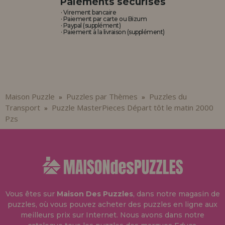
Paiements sécurisés
· Virement bancaire
· Paiement par carte ou Bizum
· Paypal (supplément)
· Paiement à la livraison (supplément)
Maison Puzzle
Puzzles par Thèmes
Puzzles du
»
»
Transport
Puzzle MasterPieces Départ tôt le matin 2000
»
Pzs
Vous êtes sur
Maison Des Puzzles
, dans notre magasin de
puzzles, où vous pouvez acheter des puzzles en ligne aux
meilleurs prix sur Internet. Nous avons dans notre