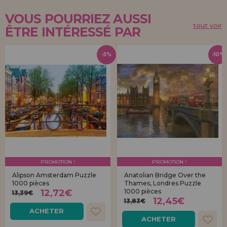
VOUS POURRIEZ AUSSI
tout voir
ÊTRE INTÉRESSÉ PAR
-5%
-10%
PROMOTION !
PROMOTION !
Alipson Amsterdam Puzzle
Anatolian Bridge Over the
1000 pièces
Thames, Londres Puzzle
12,72€
1000 pièces
13,39€
12,45€
13,83€
ACHETER
ACHETER