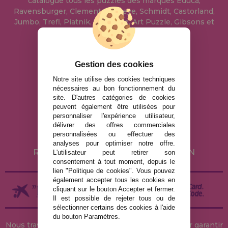
catalogue tous les puzzles des marques Educa,
Ravensburger, Clementoni, Heye, Schmidt, Castorland,
Jumbo, Trefl, Piatnik, Anatolian, Art Puzzle, Gibsons et
bien d'autres.
info@maisondespuzzles.fr
Gestion des cookies
Notre site utilise des cookies techniques
nécessaires au bon fonctionnement du
MENTIONS LÉGALES
site. D'autres catégories de cookies
peuvent également être utilisées pour
POLITIQUE DE CONFIDENTIALITÉ
personnaliser l'expérience utilisateur,
POLITIQUE DE COOKIES
délivrer des offres commerciales
personnalisées ou effectuer des
LIVRAISON ET RETOUR
analyses pour optimiser notre offre.
RETOURS / DROIT DE RÉTRACTATION
L'utilisateur peut retirer son
consentement à tout moment, depuis le
lien "Politique de cookies". Vous pouvez
également accepter tous les cookies en
cliquant sur le bouton Accepter et fermer.
Il est possible de rejeter tous ou de
sélectionner certains des cookies à l'aide
du bouton Paramètres.
Nous travaillons avec des stocks permanents pour garantir