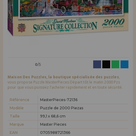
LIQUIDATIONS
Je veux m'enregistrer en tant que
nouveau client
En créant un compte sur maisondespuzzles.fr, vous pouvez faire vos
INFORMATION
achats rapidement dans notre boutique en ligne, vérifier le statut de
vos commandes et consulter vos opérations précédentes.
info@maisondespuzzles.fr
Allez-y! Nous vous attendions.
NOUVEAU CLIENT
0
/5
Maison Des Puzzles, la boutique spécialisée des puzzles
,
vous propose Puzzle MasterPieces Départ tôt le matin 2000 Pzs
pour que vous puissiez l'acheter rapidement et en toute sécurité.
Je veux m'enregistrer en tant que
nouveau distributeur
Référence
MasterPieces-72136
Modèle
Puzzle de 2000 Piezas
Taille
99,1 x 68,6 cm
Vous êtes un professionnel ou une entreprise ? Vous souhaitez
vendre nos produits dans votre entreprise ? Inscrivez-vous en tant
Marque
Master Pieces
que distributeur et découvrez nos conditions de vente avec des
remises spéciales pour la distribution.
EAN
0705988721366