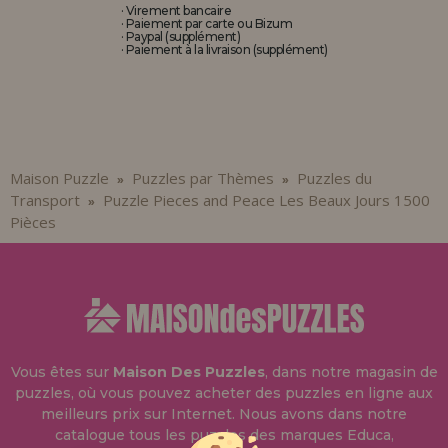
· Virement bancaire
· Paiement par carte ou Bizum
· Paypal (supplément)
· Paiement à la livraison (supplément)
Maison Puzzle
Puzzles par Thèmes
Puzzles du
»
»
Transport
Puzzle Pieces and Peace Les Beaux Jours 1500
»
Pièces
Vous êtes sur
Maison Des Puzzles
, dans notre magasin de
puzzles, où vous pouvez acheter des puzzles en ligne aux
meilleurs prix sur Internet. Nous avons dans notre
catalogue tous les puzzles des marques Educa,