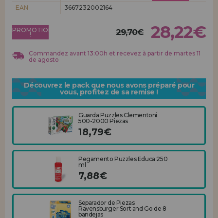
Allez-y! Nous vous attendions.
EAN
3667232002164
ENREGISTREMENT DISTRIBUTEUR
28,22€
PROMOTION
29,70€
!
Commandez avant 13:00h et recevez à partir de martes 11
de agosto
Découvrez le pack que nous avons préparé pour
vous, profitez de sa remise !
Guarda Puzzles Clementoni
500-2000 Piezas
18,79€
Pegamento Puzzles Educa 250
ml
7,88€
Separador de Piezas
Ravensburger Sort and Go de 8
bandejas