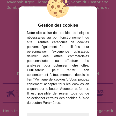
Ravensburger, Clementoni, Heye, Schmidt, Castorland,
Jumbo, Trefl, Piatnik, Anatolian, Art Puzzle, Gibsons et
bien d'autres.
Gestion des cookies
info@maisondespuzzles.fr
Notre site utilise des cookies techniques
nécessaires au bon fonctionnement du
site. D'autres catégories de cookies
MENTIONS LÉGALES
peuvent également être utilisées pour
personnaliser l'expérience utilisateur,
POLITIQUE DE CONFIDENTIALITÉ
délivrer des offres commerciales
POLITIQUE DE COOKIES
personnalisées ou effectuer des
analyses pour optimiser notre offre.
LIVRAISON ET RETOUR
L'utilisateur peut retirer son
RETOURS / DROIT DE RÉTRACTATION
consentement à tout moment, depuis le
lien "Politique de cookies". Vous pouvez
également accepter tous les cookies en
cliquant sur le bouton Accepter et fermer.
Il est possible de rejeter tous ou de
sélectionner certains des cookies à l'aide
du bouton Paramètres.
Nous travaillons avec des stocks permanents pour garantir
des livraisons rapides