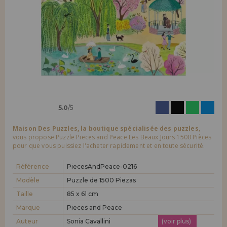
LIQUIDATIONS
Je veux m'enregistrer en tant que
nouveau client
En créant un compte sur maisondespuzzles.fr, vous pouvez faire vos
INFORMATION
achats rapidement dans notre boutique en ligne, vérifier le statut de
vos commandes et consulter vos opérations précédentes.
info@maisondespuzzles.fr
Allez-y! Nous vous attendions.
NOUVEAU CLIENT
5.0
/5
Maison Des Puzzles, la boutique spécialisée des puzzles
,
vous propose Puzzle Pieces and Peace Les Beaux Jours 1500 Pièces
pour que vous puissiez l'acheter rapidement et en toute sécurité.
Je veux m'enregistrer en tant que
nouveau distributeur
Référence
PiecesAndPeace-0216
Modèle
Puzzle de 1500 Piezas
Taille
85 x 61 cm
Vous êtes un professionnel ou une entreprise ? Vous souhaitez
vendre nos produits dans votre entreprise ? Inscrivez-vous en tant
Marque
Pieces and Peace
que distributeur et découvrez nos conditions de vente avec des
remises spéciales pour la distribution.
Auteur
Sonia Cavallini
(voir plus)