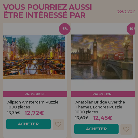
VOUS POURRIEZ AUSSI
tout voir
ÊTRE INTÉRESSÉ PAR
-5%
-10%
PROMOTION !
PROMOTION !
Alipson Amsterdam Puzzle
Anatolian Bridge Over the
1000 pièces
Thames, Londres Puzzle
12,72€
1000 pièces
13,39€
12,45€
13,83€
ACHETER
ACHETER