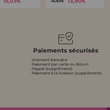
15,03€
13,90€
14,63€
ACHETER
ACHETER
Paiements sécurisés
· Virement bancaire
· Paiement par carte ou Bizum
· Paypal (supplément)
· Paiement à la livraison (supplément)