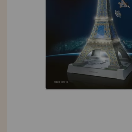
Allez-y! Nous vous attendions.
NOUVEAU CLIENT
INFORMATION
info@maisondespuzzles.fr