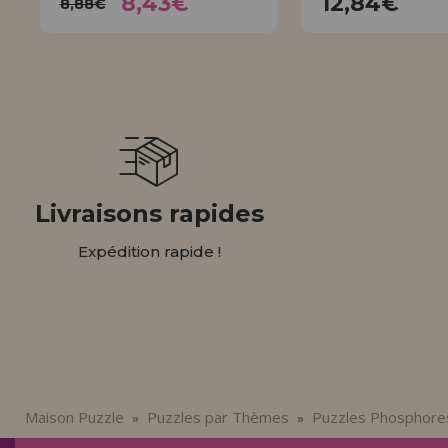
8,43€
12,84€
8,88€
ACHET
ACHETER
Livraisons rapides
Expédition rapide !
Maison Puzzle
Puzzles par Thèmes
Puzzles Phosphore
»
»