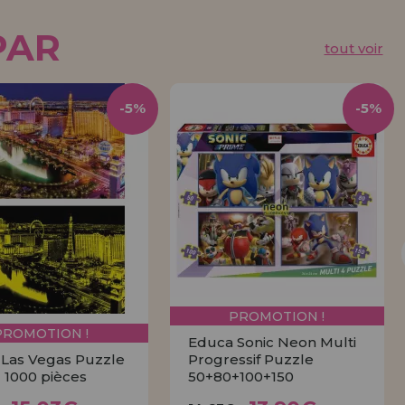
PAR
tout voir
-5%
-5%
PROMOTION !
PROMOTION !
Educa Sonic Neon Multi
Las Vegas Puzzle
Progressif Puzzle
 1000 pièces
50+80+100+150
15,03€
13,90€
5,82€
14,63€