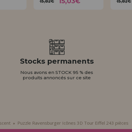
15,03€
15,82€
15,82€
ER
ACHETER
Stocks permanents
Nous avons en STOCK 95 % des
produits annoncés sur ce site
scent
Puzzle Ravensburger Icônes 3D Tour Eiffel 243 pièces
»