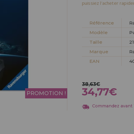
Allez-y! Nous vous at
puissiez l'acheter rapid
ENREGIST
DISTRIB
Référence
R
Modèle
P
Taille
2
Marque
R
EAN
4
38,63€
34,77€
PROMOTION !
Commandez avant 13