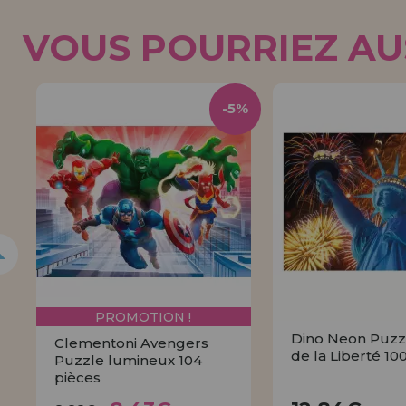
VOUS POURRIEZ AUS
0%
-5%
PROMOTION !
Dino Neon Puzz
Clementoni Avengers
de la Liberté 10
Puzzle lumineux 104
pièces
8,43€
12,84
8,88€