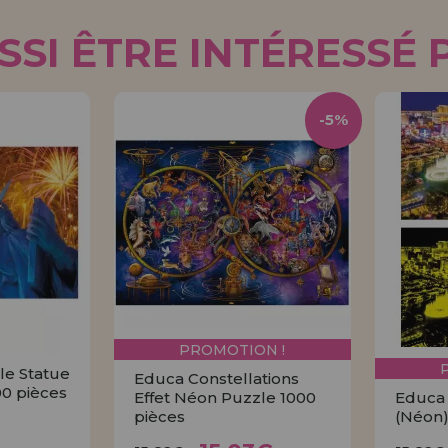
SI ÊTRE INTÉRESSÉ 
-5%
PROMOTION !
le Statue
Educa Constellations
00 pièces
Effet Néon Puzzle 1000
Educa 
pièces
(Néon)
15,03€
€
15,82€
1