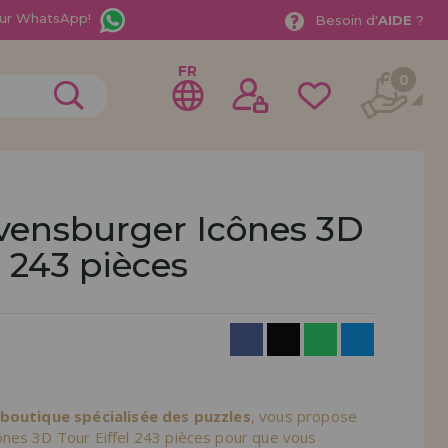
ur WhatsApp!
Besoin d'
AIDE
?
FR
0
vensburger Icônes 3D
l 243 pièces
rer en tant que
distributeur
ionnel ou une entreprise ? Vous souhaitez vendre nos
treprise ? Inscrivez-vous en tant que distributeur et
ons de vente avec des remises spéciales pour la
 boutique spécialisée des puzzles
, vous propose
nes 3D Tour Eiffel 243 pièces pour que vous