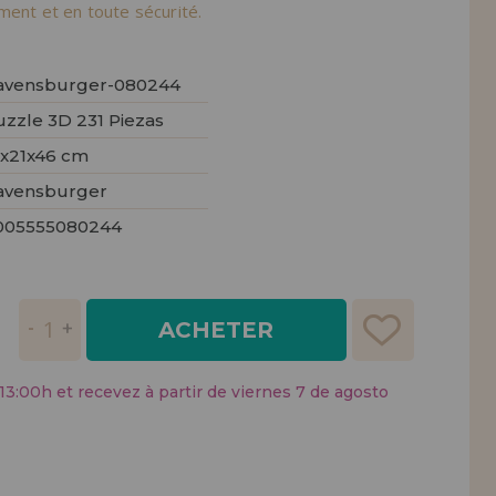
tendions.
ement et en toute sécurité.
REMENT
UTEUR
avensburger-080244
uzzle 3D 231 Piezas
1x21x46 cm
avensburger
005555080244
ACHETER
:00h et recevez à partir de viernes 7 de agosto