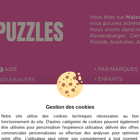
Vous êtes sur
Mais
vous pouvez acheter 
Nous avons dans no
Ravensburger, Clem
Piatnik, Anatolian, 
AIDE
PAR MARQUES
ENFANTS
NOUVEAUTÉS
POUR ADULTES
PROMOTIONS ET OFFRES
PAR AUTEURS
Gestion des cookies
ACCESSOIRES
Notre site utilise des cookies techniques nécessaires au bon
JEUX DE SOCIÉ
fonctionnement du site. D'autres catégories de cookies peuvent également
être utilisées pour personnaliser l'expérience utilisateur, délivrer des offres
commerciales personnalisées ou effectuer des analyses pour optimiser
notre offre. L'utilisateur peut retirer son consentement à tout moment,