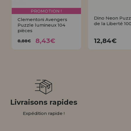
PROMOTION !
Dino Neon Puzz
Clementoni Avengers
de la Liberté 10
Puzzle lumineux 104
pièces
8,43€
12,84
8,88€
8,43€
12,84€
8,88€
ACHET
ACHETER
Livraisons rapides
Expédition rapide !