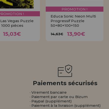
PROMOTION !
PROMOTION !
Educa Sonic Neon Multi
Las Vegas Puzzle
Progressif Puzzle
 1000 pièces
50+80+100+150
15,03€
13,90€
5,82€
14,63€
15,03€
13,90€
14,63€
ACHETER
ACHETER
Paiements sécurisés
· Virement bancaire
· Paiement par carte ou Bizum
· Paypal (supplément)
· Paiement à la livraison (supplément)