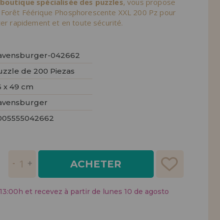
 boutique spécialisée des puzzles
, vous propose
tendions.
 Forêt Féérique Phosphorescente XXL 200 Pz pour
ter rapidement et en toute sécurité.
REMENT
UTEUR
avensburger-042662
uzzle de 200 Piezas
6 x 49 cm
avensburger
005555042662
ACHETER
:00h et recevez à partir de lunes 10 de agosto