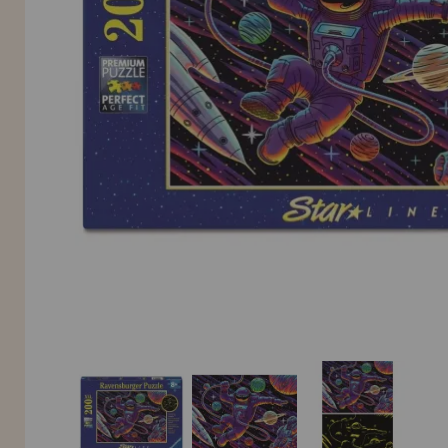
Allez-y! Nous vous attendions.
NOUVEAU CLIENT
INFORMATION
info@maisondespuzzles.fr