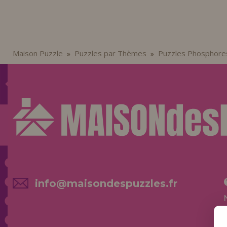
Maison Puzzle
Puzzles par Thèmes
Puzzles Phosphore
»
»
info@maisondespuzzles.fr