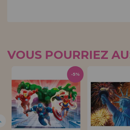
VOUS POURRIEZ AUS
0%
-5%