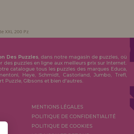
te XXL 200 Pz
on Des Puzzles
, dans notre magasin de puzzles, où
des puzzles en ligne aux meilleurs prix sur Internet.
tre catalogue tous les puzzles des marques Educa,
entoni, Heye, Schmidt, Castorland, Jumbo, Trefl,
Art Puzzle, Gibsons et bien d'autres.
MENTIONS LÉGALES
POLITIQUE DE CONFIDENTIALITÉ
POLITIQUE DE COOKIES