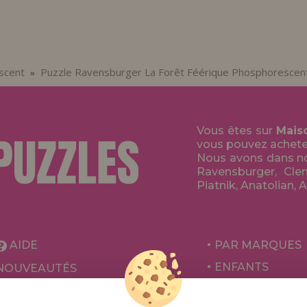
scent
Puzzle Ravensburger La Forêt Féérique Phosphorescen
»
Vous êtes sur
Mais
vous pouvez acheter 
Nous avons dans no
Ravensburger, Clem
Piatnik, Anatolian, 
AIDE
PAR MARQUES
ENFANTS
NOUVEAUTÉS
POUR ADULTES
PROMOTIONS ET OFFRES