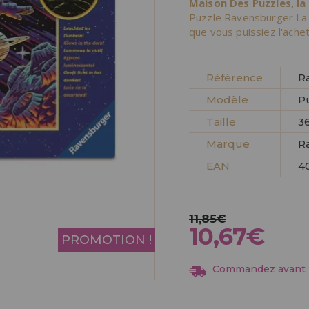
Maison Des Puzzles, la
Allez-y! Nous vous at
Puzzle Ravensburger La
que vous puissiez l'ache
ENREGIST
DISTRIB
Référence
R
Modèle
P
Taille
3
Marque
R
EAN
4
11,85€
10,67€
PROMOTION !
Commandez avant 13