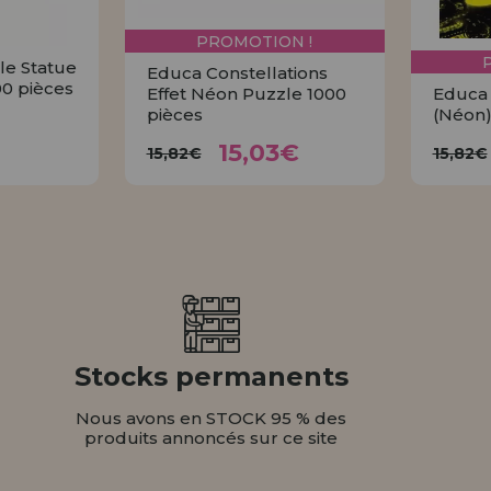
PROMOTION !
le Statue
Educa Constellations
00 pièces
Effet Néon Puzzle 1000
Educa 
pièces
(Néon)
15,03€
€
15,82€
1
15,03€
15,82€
15,82€
ER
ACHETER
Stocks permanents
Nous avons en STOCK 95 % des
produits annoncés sur ce site