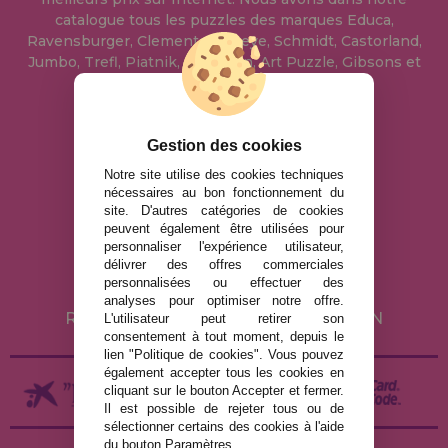
catalogue tous les puzzles des marques Educa,
Ravensburger, Clementoni, Heye, Schmidt, Castorland,
Jumbo, Trefl, Piatnik, Anatolian, Art Puzzle, Gibsons et
bien d'autres.
info@maisondespuzzles.fr
Gestion des cookies
Notre site utilise des cookies techniques
nécessaires au bon fonctionnement du
MENTIONS LÉGALES
site. D'autres catégories de cookies
peuvent également être utilisées pour
POLITIQUE DE CONFIDENTIALITÉ
personnaliser l'expérience utilisateur,
POLITIQUE DE COOKIES
délivrer des offres commerciales
personnalisées ou effectuer des
LIVRAISON ET RETOUR
analyses pour optimiser notre offre.
RETOURS / DROIT DE RÉTRACTATION
L'utilisateur peut retirer son
consentement à tout moment, depuis le
lien "Politique de cookies". Vous pouvez
également accepter tous les cookies en
cliquant sur le bouton Accepter et fermer.
Il est possible de rejeter tous ou de
sélectionner certains des cookies à l'aide
du bouton Paramètres.