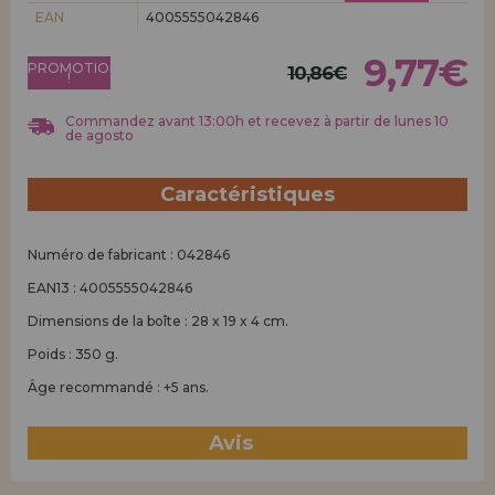
Allez-y! Nous vous attendions.
EAN
4005555042846
ENREGISTREMENT DISTRIBUTEUR
9,77€
PROMOTION
10,86€
!
Commandez avant 13:00h et recevez à partir de lunes 10
de agosto
Caractéristiques
Numéro de fabricant : 042846
EAN13 : 4005555042846
Dimensions de la boîte : 28 x 19 x 4 cm.
Poids : 350 g.
Âge recommandé : +5 ans.
Avis
(0)