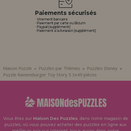
Paiements sécurisés
· Virement bancaire
· Paiement par carte ou Bizum
· Paypal (supplément)
· Paiement à la livraison (supplément)
Maison Puzzle
Puzzles par Thèmes
Puzzles Disney
»
»
»
Puzzle Ravensburger Toy Story 5 3x49 pièces
Vous êtes sur
Maison Des Puzzles
, dans notre magasin de
puzzles, où vous pouvez acheter des puzzles en ligne aux
meilleurs prix sur Internet. Nous avons dans notre