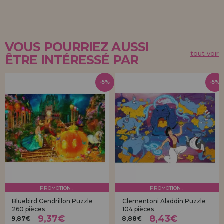
VOUS POURRIEZ AUSSI
tout voir
ÊTRE INTÉRESSÉ PAR
-5%
-5%
PROMOTION !
PROMOTION !
Bluebird Cendrillon Puzzle
Clementoni Aladdin Puzzle
260 pièces
104 pièces
9,37€
8,43€
9,87€
8,88€