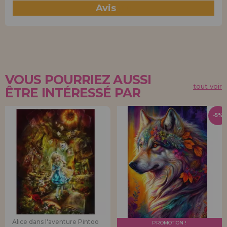
Avis
(0)
VOUS POURRIEZ AUSSI
tout voir
ÊTRE INTÉRESSÉ PAR
-5%
Alice dans l'aventure Pintoo
PROMOTION !