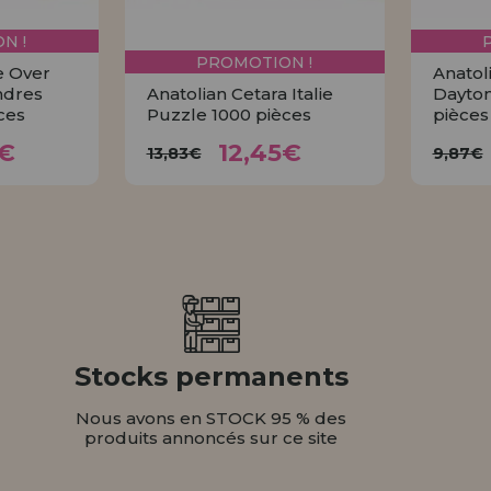
N !
PROMOTION !
e Over
Anatol
ndres
Anatolian Cetara Italie
Dayton
ces
Puzzle 1000 pièces
pièces
45€
12,45€
13,83€
5€
12,45€
13,83€
9,87€
ER
ACHETER
Stocks permanents
Nous avons en STOCK 95 % des
produits annoncés sur ce site