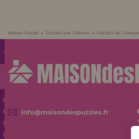
Maison Puzzle
Puzzles par Thèmes
Puzzles du Transpo
»
»
info@maisondespuzzles.fr