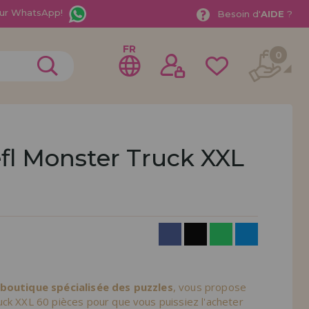
ur WhatsApp!
Besoin d'
AIDE
?
FR
0
efl Monster Truck XXL
rer en tant que
distributeur
ionnel ou une entreprise ? Vous souhaitez vendre nos
treprise ? Inscrivez-vous en tant que distributeur et
ons de vente avec des remises spéciales pour la
 boutique spécialisée des puzzles
, vous propose
ck XXL 60 pièces pour que vous puissiez l'acheter