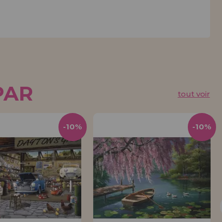
PAR
tout voir
-10%
-10%