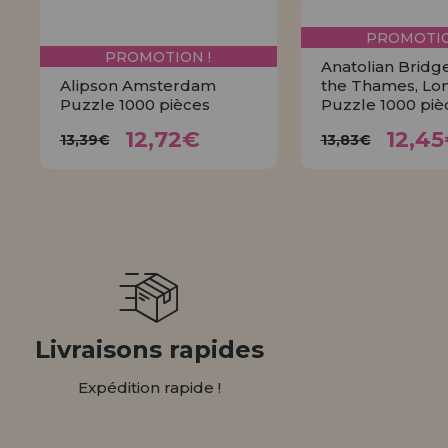
PROMOTIO
PROMOTION !
Anatolian Bridg
Alipson Amsterdam
the Thames, Lo
Puzzle 1000 pièces
Puzzle 1000 piè
12,72€
12,
13,39€
13,83€
12,72€
12,4
13,39€
13,83€
ACHETER
ACHET
Livraisons rapides
Expédition rapide !