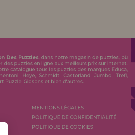
on Des Puzzles
, dans notre magasin de puzzles, où
des puzzles en ligne aux meilleurs prix sur Internet.
tre catalogue tous les puzzles des marques Educa,
entoni, Heye, Schmidt, Castorland, Jumbo, Trefl,
Art Puzzle, Gibsons et bien d'autres.
MENTIONS LÉGALES
POLITIQUE DE CONFIDENTIALITÉ
POLITIQUE DE COOKIES