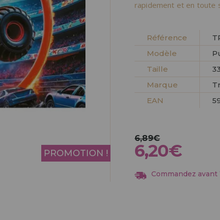
Allez-y! Nous vous at
rapidement et en toute s
ENREGIST
DISTRIB
Référence
T
Modèle
P
Taille
3
Marque
Tr
EAN
5
6,89€
6,20€
PROMOTION !
Commandez avant 13