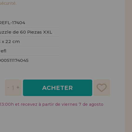
tendions.
écurité.
REMENT
UTEUR
REFL-17404
uzzle de 60 Piezas XXL
3 x 22 cm
efl
900511174045
ACHETER
:00h et recevez à partir de viernes 7 de agosto