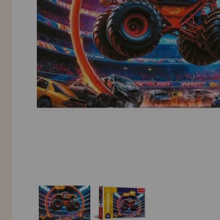
Allez-y! Nous vous attendions.
NOUVEAU CLIENT
INFORMATION
info@maisondespuzzles.fr