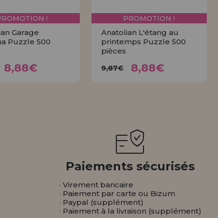
PROMOTION !
PROMOTION !
ian Garage
Anatolian L'étang au
a Puzzle 500
printemps Puzzle 500
pièces
8,88€
8,88€
9,87€
9,87€
8,88€
8,88€
9,87€
ACHETER
ACHETER
Paiements sécurisés
· Virement bancaire
· Paiement par carte ou Bizum
· Paypal (supplément)
· Paiement à la livraison (supplément)