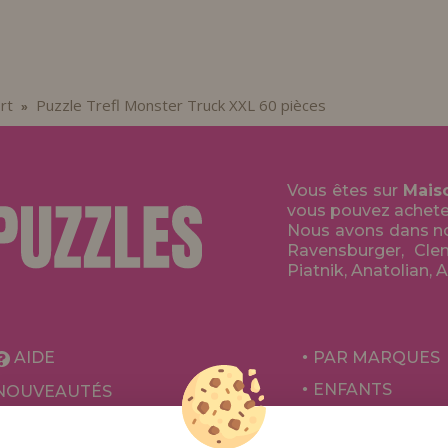
rt
Puzzle Trefl Monster Truck XXL 60 pièces
»
Vous êtes sur
Mais
vous pouvez acheter 
Nous avons dans no
Ravensburger, Clem
Piatnik, Anatolian, 
AIDE
PAR MARQUES
ENFANTS
NOUVEAUTÉS
POUR ADULTES
PROMOTIONS ET OFFRES