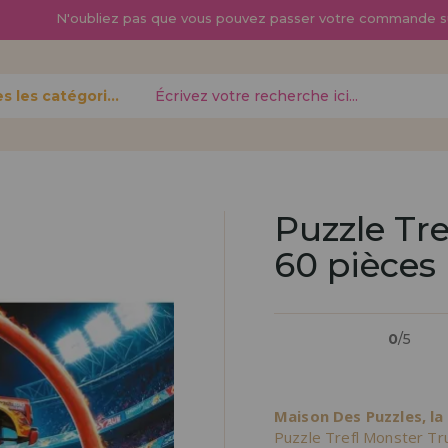
N'oubliez pas que vous pouvez passer
votre commande s
Toutes les catégories
oublié?
Puzzle Tr
60 pièces
Je veux m'enregist
nouveau 
0
/5
pouvez
Vous êtes un profess
gne,
produits dans votre en
opérations
découvrez nos conditi
Maison Des Puzzles, la
distribution.
Puzzle Trefl Monster Tru