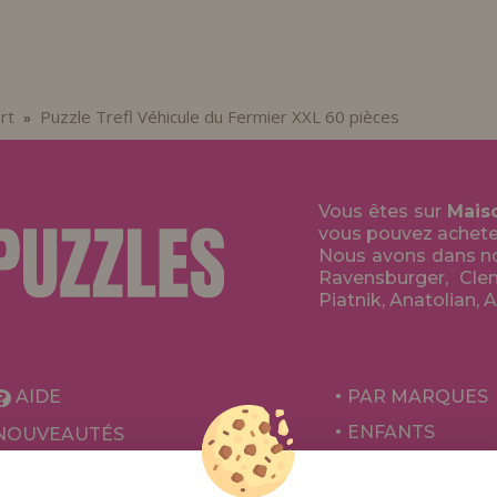
rt
Puzzle Trefl Véhicule du Fermier XXL 60 pièces
»
Vous êtes sur
Mais
vous pouvez acheter 
Nous avons dans no
Ravensburger, Clem
Piatnik, Anatolian, 
AIDE
PAR MARQUES
ENFANTS
NOUVEAUTÉS
POUR ADULTES
PROMOTIONS ET OFFRES