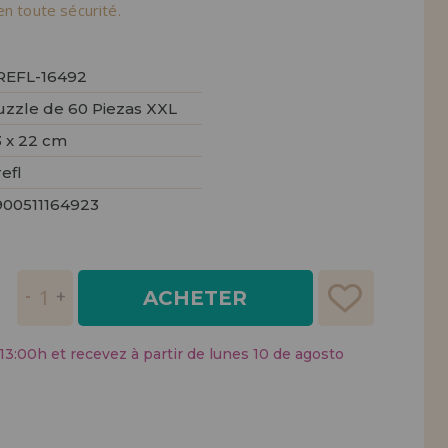
tendions.
en toute sécurité.
REMENT
UTEUR
REFL-16492
uzzle de 60 Piezas XXL
3 x 22 cm
efl
900511164923
ACHETER
:00h et recevez à partir de lunes 10 de agosto