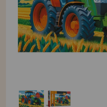
Allez-y! Nous vous attendions.
NOUVEAU CLIENT
INFORMATION
info@maisondespuzzles.fr