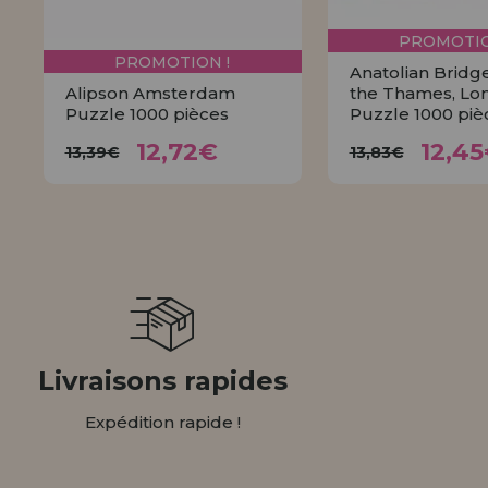
PROMOTIO
PROMOTION !
Anatolian Bridg
Alipson Amsterdam
the Thames, Lo
Puzzle 1000 pièces
Puzzle 1000 piè
12,72€
12,
13,39€
13,83€
12,72€
12,4
13,39€
13,83€
ACHETER
ACHET
Livraisons rapides
Expédition rapide !