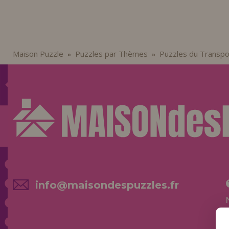
Maison Puzzle
Puzzles par Thèmes
Puzzles du Transpo
»
»
info@maisondespuzzles.fr