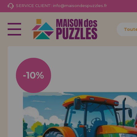
SERVICE CLIENT:
info@maisondespuzzles.fr
NOUVEAUTÉS
PROMOTIONS ET OFFRES
J'ai déjà acheté ici
Je suis un
client
PUZZLES POUR ADULTES
Mot de passe 
PUZZLES POUR ENFANTS
-10%
PUZZLES PAR MARQUES
PUZZLES PAR THÈMES
Je veux m'enregistrer en tant que
nouveau client
PUZZLES POR AUTORES
ACCESSOIRES DE PUZZLES
En créant un compte sur maisondespuzzles.fr, vous 
faire vos achats rapidement dans notre boutique en li
JEUX DE SOCIÉTÉ
vérifier le statut de vos commandes et consulter vos 
précédentes.
LIQUIDATIONS