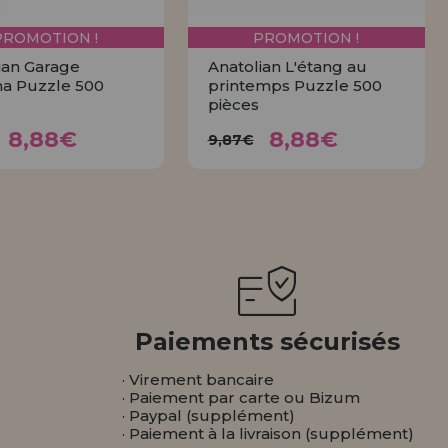
PROMOTION !
PROMOTION !
ian Garage
Anatolian L'étang au
a Puzzle 500
printemps Puzzle 500
pièces
8,88€
8,88€
9,87€
9,87€
8,88€
8,88€
9,87€
ACHETER
ACHETER
Paiements sécurisés
· Virement bancaire
· Paiement par carte ou Bizum
· Paypal (supplément)
· Paiement à la livraison (supplément)