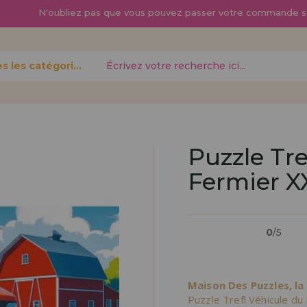
N'oubliez pas que vous pouvez passer
votre commande s
Toutes les catégories
oublié?
Puzzle Tre
Fermier X
Je veux m'enregist
nouveau 
0
/5
pouvez
Vous êtes un profess
gne,
produits dans votre en
opérations
découvrez nos conditi
Maison Des Puzzles, la
distribution.
Puzzle Trefl Véhicule du