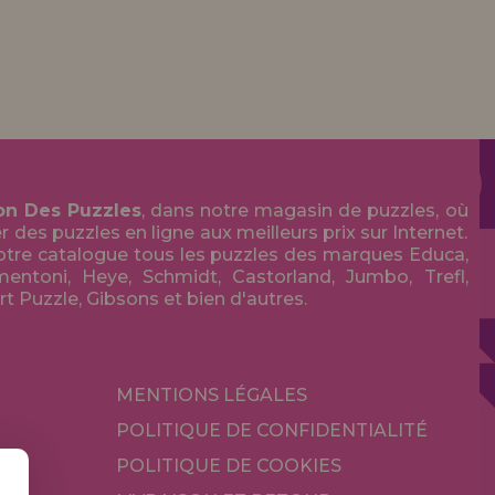
on Des Puzzles
, dans notre magasin de puzzles, où
des puzzles en ligne aux meilleurs prix sur Internet.
tre catalogue tous les puzzles des marques Educa,
entoni, Heye, Schmidt, Castorland, Jumbo, Trefl,
Art Puzzle, Gibsons et bien d'autres.
MENTIONS LÉGALES
POLITIQUE DE CONFIDENTIALITÉ
POLITIQUE DE COOKIES