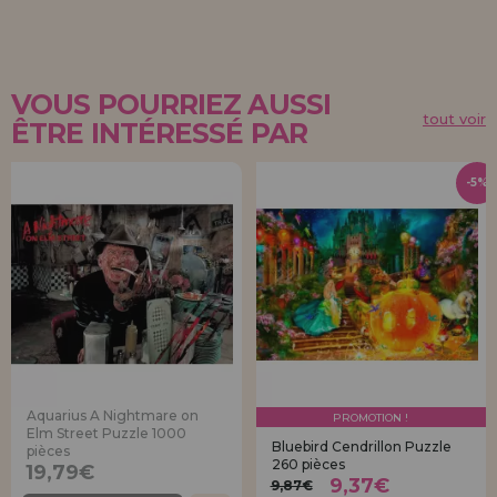
VOUS POURRIEZ AUSSI
tout voir
ÊTRE INTÉRESSÉ PAR
-5%
Aquarius A Nightmare on
PROMOTION !
Elm Street Puzzle 1000
Bluebird Cendrillon Puzzle
pièces
260 pièces
19,79€
9,37€
9,87€