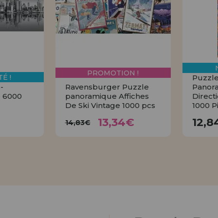
Allez-y! Nous vous at
ENREGIST
DISTRIB
PROMOTION !
É !
Puzzle
-
Ravensburger Puzzle
Panor
 6000
panoramique Affiches
Direct
De Ski Vintage 1000 pcs
1000 P
13,34€
€
14,83€
13,34€
12,8
14,83€
ER
ACHETER