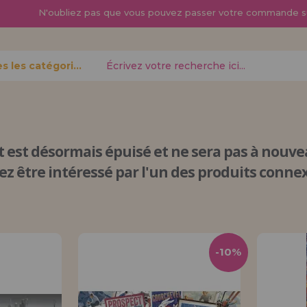
N'oubliez pas que vous pouvez passer
votre commande s
Toutes les catégories
oublié?
t est désormais épuisé
et ne sera pas à nouvea
ez être intéressé par l'un des produits connex
Je veux m'enregist
nouveau 
pouvez
Vous êtes un profess
-10%
gne,
produits dans votre en
opérations
découvrez nos conditi
distribution.