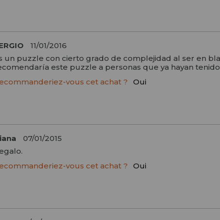
ERGIO
11/01/2016
s un puzzle con cierto grado de complejidad al ser en bla
ecomendaría este puzzle a personas que ya hayan tenido e
ecommanderiez-vous cet achat ?
Oui
iana
07/01/2015
egalo.
ecommanderiez-vous cet achat ?
Oui