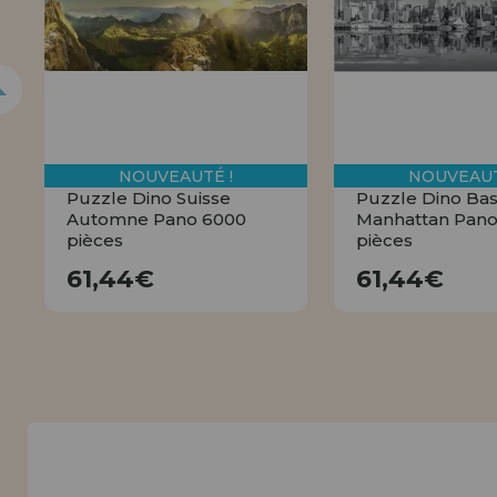
Allez-y! Nous vous attendions.
NOUVEAU CLIENT
INFORMATION
info@maisondespuzzles.fr
NOUVEAUTÉ !
NOUVEAUT
Puzzle Dino Suisse
Puzzle Dino Bas
Automne Pano 6000
Manhattan Pano
pièces
pièces
61,44€
61,44
61,44€
61,44€
ACHETER
ACHET