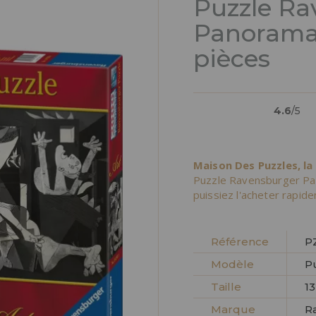
Puzzle Ra
Panorama
pièces
4.6
/5
Maison Des Puzzles, la
Puzzle Ravensburger Pa
puissiez l'acheter rapid
Référence
P
Modèle
P
Taille
13
Marque
R