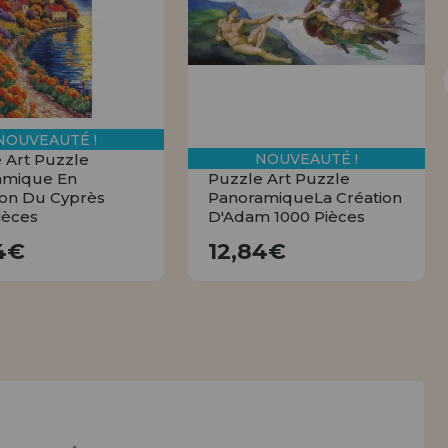
tendions.
REMENT
UTEUR
NOUVEAUTÉ !
NOUVEAUTÉ !
 Art Puzzle
amique En
Puzzle Art Puzzle
ion Du Cyprès
PanoramiqueLa Création
ièces
D'Adam 1000 Pièces
12,84€
12,84€
4€
12,84€
ACHETER
ACHETER