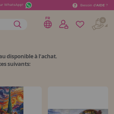
ur WhatsApp!
Besoin d'
AIDE
?
FR
0
u disponible à l'achat.
es suivants:
rer en tant que
distributeur
ionnel ou une entreprise ? Vous souhaitez vendre nos
treprise ? Inscrivez-vous en tant que distributeur et
ons de vente avec des remises spéciales pour la