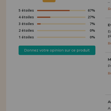
...
R
5 étoiles
67%
4 étoiles
27%
3 étoiles
7%
E
2 étoiles
0%
E
p
1 étoiles
0%
R
Donnez votre opinion sur ce produit
M
P
R
A
A